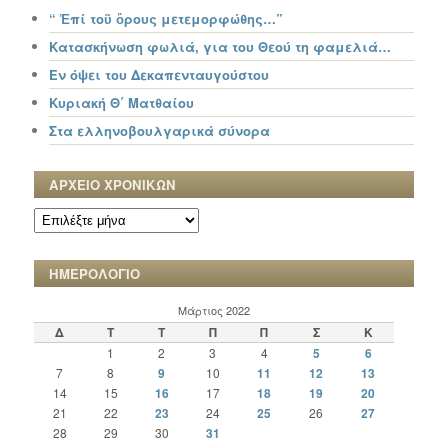
“ Ἐπί τοῦ ὄρους μετεμορφώθης…”
Κατασκήνωση φωλιά, για του Θεού τη φαμελιά…
Εν όψει του Δεκαπενταυγούστου
Κυριακή Θ΄ Ματθαίου
Στα ελληνοβουλγαρικά σύνορα
ΑΡΧΕΙΟ ΧΡΟΝΙΚΩΝ
ΑΡΧΕΙΟ
ΧΡΟΝΙΚΩΝ
ΗΜΕΡΟΛΟΓΙΟ
Μάρτιος 2022
Δ
Τ
Τ
Π
Π
Σ
Κ
1
2
3
4
5
6
7
8
9
10
11
12
13
14
15
16
17
18
19
20
21
22
23
24
25
26
27
28
29
30
31