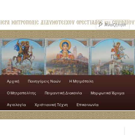
Αρχική
Πανηγύρεις Ναών
H Mητρόπολη
Ο Mητροπολίτης
Ποιμαντική Διακονία
Μορφωτικό Ίδρυμα
Αγιολογία
Χριστιανική Τέχνη
Επικοινωνία