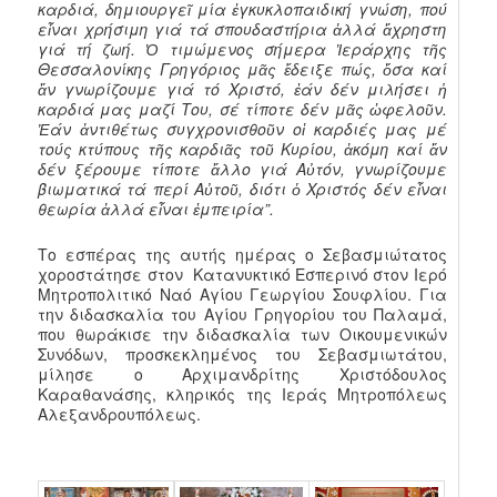
καρδιά, δημιουργεῖ μία ἐγκυκλοπαιδική γνώση, πού
εἶναι χρήσιμη γιά τά σπουδαστήρια ἀλλά ἄχρηστη
γιά τή ζωή. Ὁ τιμώμενος σήμερα Ἱεράρχης τῆς
Θεσσαλονίκης Γρηγόριος μᾶς ἔδειξε πώς, ὅσα καί
ἄν γνωρίζουμε γιά τό Χριστό, ἐάν δέν μιλήσει ἡ
καρδιά μας μαζί Του, σέ τίποτε δέν μᾶς ὠφελοῦν.
Ἐάν ἀντιθέτως συγχρονισθοῦν οἱ καρδιές μας μέ
τούς κτύπους τῆς καρδιᾶς τοῦ Κυρίου, ἀκόμη καί ἄν
δέν ξέρουμε τίποτε ἄλλο γιά Αὐτόν, γνωρίζουμε
βιωματικά τά περί Αὐτοῦ, διότι ὁ Χριστός δέν εἶναι
θεωρία ἀλλά εἶναι ἐμπειρία”.
Το εσπέρας της αυτής ημέρας ο Σεβασμιώτατος
χοροστάτησε στον Κατανυκτικό Εσπερινό στον Ιερό
Μητροπολιτικό Ναό Αγίου Γεωργίου Σουφλίου. Για
την διδασκαλία του Αγίου Γρηγορίου του Παλαμά,
που θωράκισε την διδασκαλία των Οικουμενικών
Συνόδων, προσκεκλημένος του Σεβασμιωτάτου,
μίλησε ο Αρχιμανδρίτης Χριστόδουλος
Καραθανάσης, κληρικός της Ιεράς Μητροπόλεως
Αλεξανδρουπόλεως.