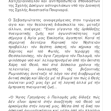
Χατζηγιάννογλου και αντιπροσωπεία σπουδαστών
της Σχολής Δοκίμων αστυφυλάκων υπό την Διοικητή
της Σχολής Αναστασία Πουρναρά.
Ο Σεβασμιώτατος αναφερόμενος στον τιμώμενο
άγιο και την θεολογική διδασκαλία του, μεταξύ
άλλων, ανέφερε:
“Ἕναν γίγαντα τῆς ὀρθόδοξης
πνευματικῆς ζωῆς καί ἀγωνιστικότητας τιμᾶ
σήμερα ἡ Ἁγία μας Ἐκκλησία, ἀγαπητοί. Κατά τή
σημερινή δευτέρα Κυριακή τῶν Νηστειῶν
προβάλλει τόν θεόπτη ἀσκητή, τόν κήρυκα τῆς
Χάριτος καί τοῦ Φωτός, τόν Ἱεράρχη τῆς
Θεσσαλονίκης, τόν ἅγιο Γρηγόριο τόν Παλαμᾶ, τόν
φιλόσοφο νοῦ καί λελαμπρυσμένο ἀπό τήν ἄκτιστη
Χάρη τοῦ Θεοῦ, πού στά δύσκολα χρόνια τῆς
τελευταίας ἀναλαμπῆς τῆς βυζαντινῆς
Ρωμιοσύνης ἀντέταξε τό λόγο του στή διαβρωμένη
δυτική σκέψη καί ἔδειξε μέ τό βίωμά του πώς ὁ Θεός
ἑνώνεται μαζί μας ὄχι μέ τή λογική ἀλλά μέ τήν
ἔμπρακτη πνευματική ζωή…
»Ὁ Ἅγιος Γρηγόριος ὁ Παλαμᾶς μᾶς δίδαξε πώς
δέν εἶναι ἀρκετό στήν ἀναζήτηση τοῦ Θεοῦ νά
ἀρκούμεθα στήν λογική μας. Μέσα ἀπό τή δική του
ἀσκητική ἀγωνιστικότητα καί μέσα ἀπό τήν πλούσια