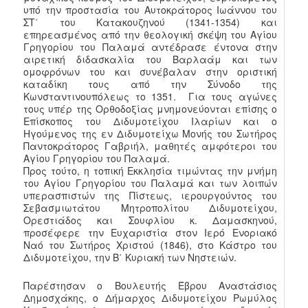
υπό την προστασία του Αυτοκράτορος Ιωάννου του
ΣΤ΄ του Κατακουζηνού (1341-1354) και
επηρεασμένος από την θεολογική σκέψη του Αγίου
Γρηγορίου του Παλαμά αντέδρασε έντονα στην
αιρετική διδασκαλία του Βαρλαάμ και των
ομοφρόνων του και συνέβαλαν στην οριστική
καταδίκη τους από την Σύνοδο της
Κωνσταντινουπόλεως το 1351. Για τους αγώνες
τους υπέρ της Ορθοδοξίας μνημονεύονται επίσης ο
Επίσκοπος του Διδυμοτείχου Ιλαρίων και ο
Ηγούμενος της εν Διδυμοτείχω Μονής του Σωτήρος
Παντοκράτορος Γαβριήλ, μαθητές αμφότεροι του
Αγίου Γρηγορίου του Παλαμά.
Προς τούτο, η τοπική Εκκλησία τιμώντας την μνήμη
του Αγίου Γρηγορίου του Παλαμά και των λοιπών
υπερασπιστών της Πίστεως, ιερουργούντος του
Σεβασμιωτάτου Μητροπολίτου Διδυμοτείχου,
Ορεστιάδος και Σουφλίου κ. Δαμασκηνού,
προσέφερε την Ευχαριστία στον Ιερό Ενοριακό
Ναό του Σωτήρος Χριστού (1846), στο Κάστρο του
Διδυμοτείχου, την Β΄ Κυριακή των Νηστειών.
Παρέστησαν ο Βουλευτής Έβρου Αναστάσιος
Δημοσχάκης, ο Δήμαρχος Διδυμοτείχου Ρωμύλος