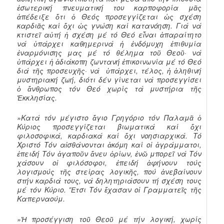
ἐσωτερική πνευματική του καρποφορία μᾶς
ἀπέδειξε ὅτι ὁ Θεός προσεγγίζεται ὡς σχέση
καρδιᾶς καί ὄχι ὡς γνώση καί κατανόηση. Γιά νά
κτιστεῖ αὐτή ἡ σχέση μέ τό Θεό εἶναι ἀπαραίτητο
νά ὑπάρχει καθημερινά ἡ ἐνδόμυχη ἐπιθυμία
ἐναρμόνισης μας μέ τό θέλημα τοῦ Θεοῦ· νά
ὑπάρχει ἡ ἀδιάκοπη ζωντανή ἐπικοινωνία μέ τό Θεό
διά τῆς προσευχῆς· νά ὑπάρχει, τέλος, ἡ ἀληθινή
μυστηριακή ζωή, διότι δέν γίνεται νά προσεγγίσει
ὁ ἄνθρωπος τόν Θεό χωρίς τά μυστήρια τῆς
Ἐκκλησίας.
»Κατά τόν μέγιστο ἅγιο Γρηγόριο τόν Παλαμᾶ ὁ
Κύριος προσεγγίζεται βιωματικά καί ὄχι
φιλοσοφικά, καρδιακά καί ὄχι νοησιαρχικά. Τό
Χριστό Τόν αἰσθάνονται ἀκόμη καί οἱ ἀγράμματοι,
ἐπειδή Τόν ἀγαποῦν ἄνευ ὁρίων, ἐνῶ μπορεῖ νά Τόν
χάσουν οἱ φιλόσοφοι, ἐπειδή ἀφήνουν τούς
λογισμούς τῆς στείρας λογικῆς, πού ἀνεβαίνουν
στήν καρδιά τους, νά δηλητηριάσουν τή σχέση τους
μέ τόν Κύριο. Ἔτσι Τόν ἔχασαν οἱ Γραμματεῖς τῆς
Καπερναούμ.
»Ἡ προσέγγιση τοῦ Θεοῦ μέ τήν λογική, χωρίς