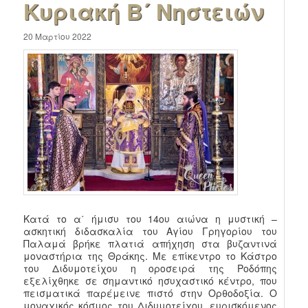
Κυριακή Β´ Νηστειών
20 Μαρτίου 2022
Κατά το α΄ ήμισυ του 14ου αιώνα η μυστική –
ασκητική διδασκαλία του Αγίου Γρηγορίου του
Παλαμά βρήκε πλατιά απήχηση στα βυζαντινά
μοναστήρια της Θράκης. Με επίκεντρο το Κάστρο
του Διδυμοτείχου η οροσειρά της Ροδόπης
εξελίχθηκε σε σημαντικό ησυχαστικό κέντρο, που
πεισματικά παρέμεινε πιστό στην Ορθοδοξία. Ο
μοναχικός κόσμος του Διδυμοτείχου, ευρισκόμενος