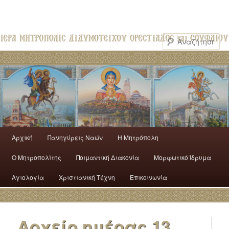
Αρχική
Πανηγύρεις Ναών
H Mητρόπολη
Ο Mητροπολίτης
Ποιμαντική Διακονία
Μορφωτικό Ίδρυμα
Αγιολογία
Χριστιανική Τέχνη
Επικοινωνία
Αρχείο ημέρας
13