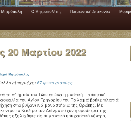
 Mητρόπολη
Ο Mητροπολίτης
Ποιμαντική Διακονία
Μορφω
ενο
εριεχόμενο
α
ας
20 Μαρτίου 2022
:
Ιερά Μητρόπολις
συλλογή περιέχει
67 φωτογραφίες
.
τά το α΄ ήμισυ του 14ου αιώνα η μυστική – ασκητική
δασκαλία του Αγίου Γρηγορίου του Παλαμά βρήκε πλατιά
ήχηση στα βυζαντινά μοναστήρια της Θράκης. Με
ίκεντρο το Κάστρο του Διδυμοτείχου η οροσειρά της
δόπης εξελίχθηκε σε σημαντικό ησυχαστικό κέντρο, …