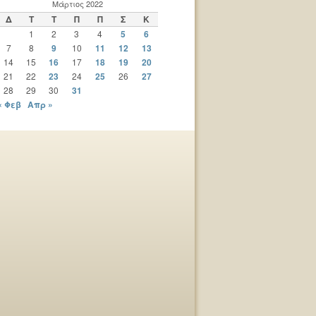
Μάρτιος 2022
Δ
Τ
Τ
Π
Π
Σ
Κ
1
2
3
4
5
6
7
8
9
10
11
12
13
14
15
16
17
18
19
20
21
22
23
24
25
26
27
28
29
30
31
« Φεβ
Απρ »