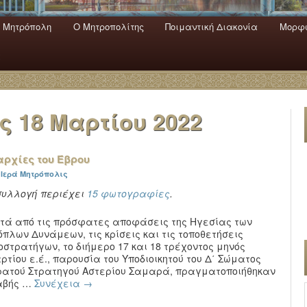
 Mητρόπολη
Ο Mητροπολίτης
Ποιμαντική Διακονία
Μορφω
ενο
εριεχόμενο
α
ας
18 Μαρτίου 2022
ρχίες του Έβρου
:
Ιερά Μητρόπολις
συλλογή περιέχει
15 φωτογραφίες
.
τά από τις πρόσφατες αποφάσεις της Ηγεσίας των
όπλων Δυνάμεων, τις κρίσεις και τις τοποθετήσεις
οστρατήγων, το διήμερο 17 και 18 τρέχοντος μηνός
ρτίου ε.έ., παρουσία του Υποδιοικητού του Δ΄ Σώματος
ρατού Στρατηγού Αστερίου Σαμαρά, πραγματοποιήθηκαν
αβής …
Συνέχεια
→