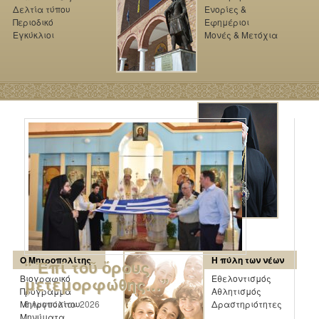
Δελτία τύπου
Ενορίες &
Περιοδικό
Εφημέριοι
Εγκύκλιοι
Μονές & Μετόχια
Ο Μητροπολίτης
Η πύλη των νέων
“ Ἐπί τοῦ ὄρους
Βιογραφικό
Εθελοντισμός
μετεμορφώθης…”
Πρόγραμμα
Αθλητισμός
Μητροπολίτου
6 Αυγούστου 2026
Δραστηριότητες
Μηνύματα