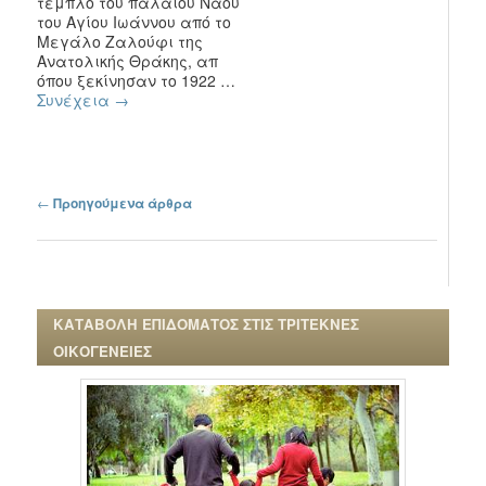
τέμπλο του παλαιού Ναού
του Αγίου Ιωάννου από το
Μεγάλο Ζαλούφι της
Ανατολικής Θράκης, απ
όπου ξεκίνησαν το 1922 …
Συνέχεια
→
Πλοήγηση στα άρθρα
←
Προηγούμενα άρθρα
ΚΑΤΑΒΟΛΗ ΕΠΙΔΟΜΑΤΟΣ ΣΤΙΣ ΤΡΙΤΕΚΝΕΣ
ΟΙΚΟΓΕΝΕΙΕΣ