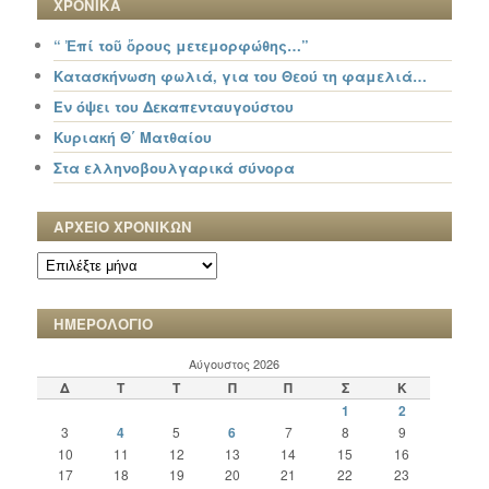
ΧΡΟΝΙΚΑ
“ Ἐπί τοῦ ὄρους μετεμορφώθης…”
Κατασκήνωση φωλιά, για του Θεού τη φαμελιά…
Εν όψει του Δεκαπενταυγούστου
Κυριακή Θ΄ Ματθαίου
Στα ελληνοβουλγαρικά σύνορα
ΑΡΧΕΙΟ ΧΡΟΝΙΚΩΝ
ΑΡΧΕΙΟ
ΧΡΟΝΙΚΩΝ
ΗΜΕΡΟΛΟΓΙΟ
Αύγουστος 2026
Δ
Τ
Τ
Π
Π
Σ
Κ
1
2
3
4
5
6
7
8
9
10
11
12
13
14
15
16
17
18
19
20
21
22
23