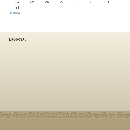
24
25
26
27
28
29
30
31
« Ιούλ
Εκδόσεις