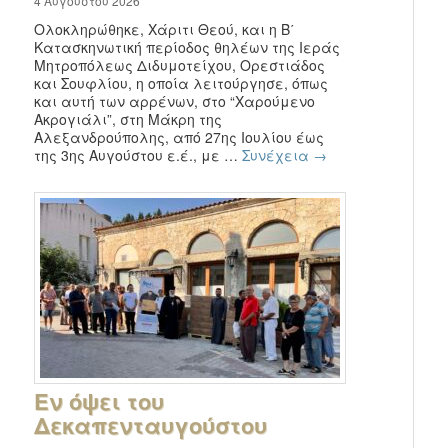
4 Αυγούστου 2026
Ολοκληρώθηκε, Χάριτι Θεού, και η Β΄
Κατασκηνωτική περίοδος θηλέων της Ιεράς
Μητροπόλεως Διδυμοτείχου, Ορεστιάδος
και Σουφλίου, η οποία λειτούργησε, όπως
και αυτή των αρρένων, στο “Χαρούμενο
Ακρογιάλι”, στη Μάκρη της
Αλεξανδρούπολης, από 27ης Ιουλίου έως
της 3ης Αυγούστου ε.έ., με …
Συνέχεια
→
Εν όψει του
Δεκαπενταυγούστου