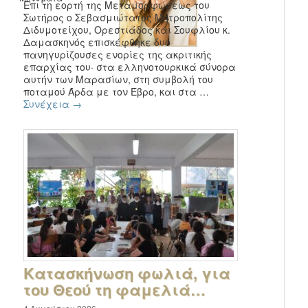
Επι τη εορτή της Μεταμορφώσεως του
Σωτήρος ο Σεβασμιώτατος Μητροπολίτης
Διδυμοτείχου, Ορεστιάδος και Σουφλίου κ.
Δαμασκηνός επισκέφθηκε δυο
πανηγυρίζουσες ενορίες της ακριτικής
επαρχίας του· στα ελληνοτουρκικά σύνορα
αυτήν των Μαρασίων, στη συμβολή του
ποταμού Άρδα με τον Έβρο, και στα …
Συνέχεια
→
Κατασκήνωση φωλιά, για
του Θεού τη φαμελιά…