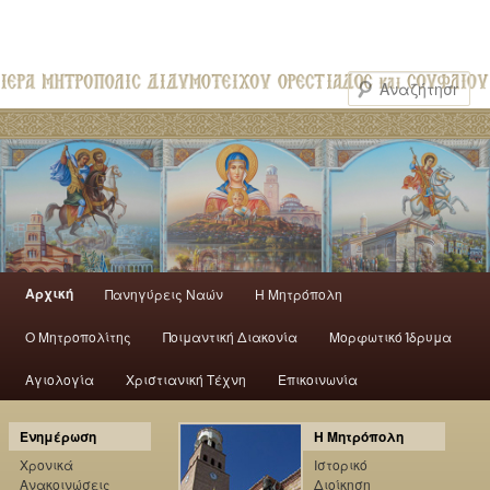
Αρχική
Πανηγύρεις Ναών
H Mητρόπολη
Ο Mητροπολίτης
Ποιμαντική Διακονία
Μορφωτικό Ίδρυμα
Αγιολογία
Χριστιανική Τέχνη
Επικοινωνία
Ενημέρωση
Η Μητρόπολη
Χρονικά
Ιστορικό
Ανακοινώσεις
Διοίκηση