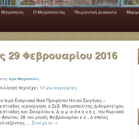
 Mητρόπολη
Ο Mητροπολίτης
Ποιμαντική Διακονία
Μορφω
ενο
εριεχόμενο
α
ας
29 Φεβρουαρίου 2016
κτης:
Ιερά Μητρόπολις
συλλογή περιέχει
13 φωτογραφίες
.
ον Ιερό Ενοριακό Ναό Προφήτου Ηλιού Σαγήνης –
εστιάδος ιερούργησε ο Σεβ. Μητροπολίτης Διδυμοτείχου,
εστιάδος και Σουφλίου κ. Δ α μ α σ κ η ν ό ς, την Κυριακή
υ Ασώτου, 28 του μηνός Φεβρουαρίου ε.ε., ο οποίος
ολιάζοντας …
Συνέχεια
→