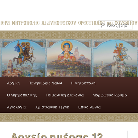
Αρχική
Πανηγύρεις Ναών
H Mητρόπολη
Ο Mητροπολίτης
Ποιμαντική Διακονία
Μορφωτικό Ίδρυμα
Αγιολογία
Χριστιανική Τέχνη
Επικοινωνία
Αρχείο ημέρας
12