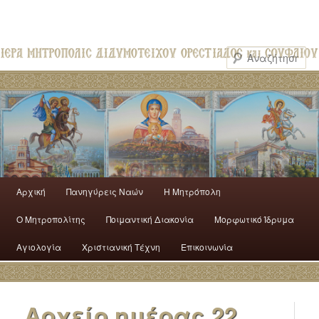
Αρχική
Πανηγύρεις Ναών
H Mητρόπολη
Ο Mητροπολίτης
Ποιμαντική Διακονία
Μορφωτικό Ίδρυμα
Αγιολογία
Χριστιανική Τέχνη
Επικοινωνία
Αρχείο ημέρας
22