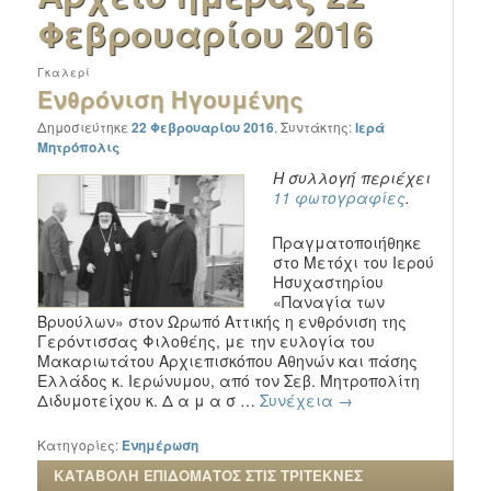
Φεβρουαρίου 2016
Γκαλερί
Ενθρόνιση Ηγουμένης
Δημοσιεύτηκε
22 Φεβρουαρίου 2016
.
Συντάκτης:
Ιερά
Μητρόπολις
Η συλλογή περιέχει
11 φωτογραφίες
.
Πραγματοποιήθηκε
στο Mετόχι του Ιερού
Ησυχαστηρίου
«Παναγία των
Βρυούλων» στον Ωρωπό Αττικής η ενθρόνιση της
Γερόντισσας Φιλοθέης, με την ευλογία του
Μακαριωτάτου Αρχιεπισκόπου Αθηνών και πάσης
Ελλάδος κ. Ιερώνυμου, από τον Σεβ. Μητροπολίτη
Διδυμοτείχου κ. Δ α μ α σ …
Συνέχεια
→
Κατηγορίες:
Ενημέρωση
ΚΑΤΑΒΟΛΗ ΕΠΙΔΟΜΑΤΟΣ ΣΤΙΣ ΤΡΙΤΕΚΝΕΣ