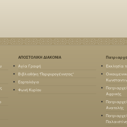
ΑΠΟΣΤΟΛΙΚΗ ΔΙΑΚΟΝΙΑ
Πατριαρχ
υ
Αγία Γραφή
Εκκλησία τ
Βιβλιοθήκη “Πορφυρογέννητος”
Οικουμενικ
Κωνσταντι
Εορτολόγιο
ς
Πατριαρχε
Φωνή Κυρίου
Αφρικής
ο
Πατριαρχεί
Ανατολής
Πατριαρχεί
Παλαιστίν