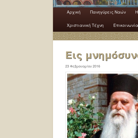
Κύρια μενού
Αρχική
Πανηγύρεις Ναών
H
Μετάβαση το κύριο περιεχόμ
Μετάβαση στο δευτερεύον π
Χριστιανική Τέχνη
Επικοινωνί
Εις μνημόσυν
23 Φεβρουαρίου 2016