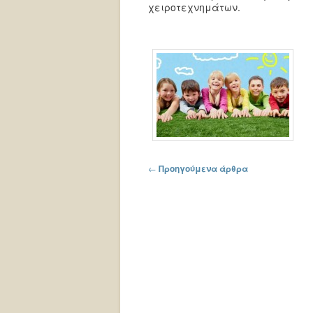
χειροτεχνημάτων.
Πλοήγηση στα άρθρα
←
Προηγούμενα άρθρα