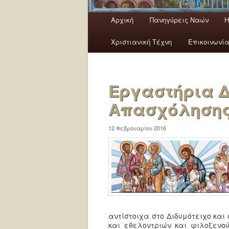
Κύρια μενού
Αρχική
Πανηγύρεις Ναών
H
Μετάβαση το κύριο περιεχόμ
Μετάβαση στο δευτερεύον π
Χριστιανική Τέχνη
Επικοινωνί
Εργαστήρια Δ
Απασχόληση
12 Φεβρουαρίου 2016
αντίστοιχα στο Διδυμότειχο και
και εθελοντριών και φιλοξενού