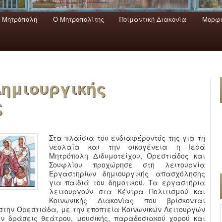
 Mητρόπολη
Ο Mητροπολίτης
Ποιμαντική Διακονία
Μορφω
ενο
εριεχόμενο
α
ημιουργικής
ς
Στα πλαίσια του ενδιαφέροντός της για τη
νεολαία και την οικογένεια η Ιερά
Μητρόπολη Διδυμοτείχου, Ορεστιάδος και
Σουφλίου προχώρησε στη λειτουργία
Εργαστηρίων δημιουργικής απασχόλησης
για παιδιά του δημοτικού. Τα εργαστήρια
λειτουργούν στα Κέντρα Πολιτισμού και
Κοινωνικής Διακονίας που βρίσκονται
 στην Ορεστιάδα, με την εποπτεία Κοινωνικών Λειτουργών
ν δράσεις θεάτρου, μουσικής, παραδοσιακού χορού και