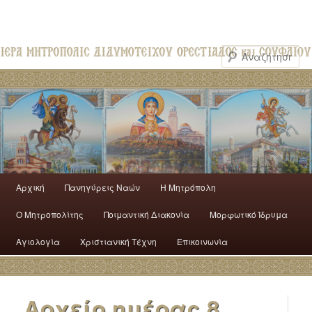
Αρχική
Πανηγύρεις Ναών
H Mητρόπολη
Ο Mητροπολίτης
Ποιμαντική Διακονία
Μορφωτικό Ίδρυμα
Αγιολογία
Χριστιανική Τέχνη
Επικοινωνία
Αρχείο ημέρας
8