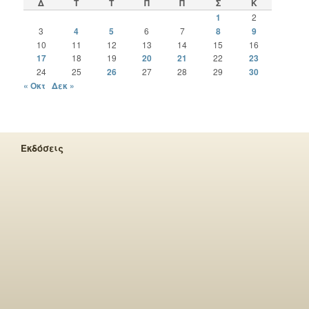
Δ
Τ
Τ
Π
Π
Σ
Κ
1
2
3
4
5
6
7
8
9
10
11
12
13
14
15
16
17
18
19
20
21
22
23
24
25
26
27
28
29
30
« Οκτ
Δεκ »
Εκδόσεις