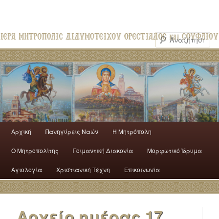
Αρχική
Πανηγύρεις Ναών
H Mητρόπολη
Ο Mητροπολίτης
Ποιμαντική Διακονία
Μορφωτικό Ίδρυμα
Αγιολογία
Χριστιανική Τέχνη
Επικοινωνία
Αρχείο ημέρας
17