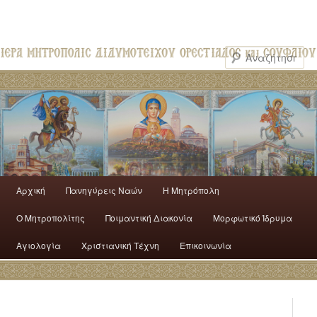
Αρχική
Πανηγύρεις Ναών
H Mητρόπολη
Ο Mητροπολίτης
Ποιμαντική Διακονία
Μορφωτικό Ίδρυμα
Αγιολογία
Χριστιανική Τέχνη
Επικοινωνία