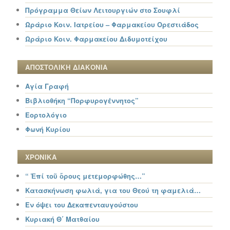
Πρόγραμμα Θείων Λειτουργιών στο Σουφλί
Ωράριο Κοιν. Ιατρείου – Φαρμακείου Ορεστιάδος
Ωράριο Κοιν. Φαρμακείου Διδυμοτείχου
ΑΠΟΣΤΟΛΙΚΗ ΔΙΑΚΟΝΙΑ
Αγία Γραφή
Βιβλιοθήκη “Πορφυρογέννητος”
Εορτολόγιο
Φωνή Κυρίου
ΧΡΟΝΙΚΑ
“ Ἐπί τοῦ ὄρους μετεμορφώθης…”
Κατασκήνωση φωλιά, για του Θεού τη φαμελιά…
Εν όψει του Δεκαπενταυγούστου
Κυριακή Θ΄ Ματθαίου