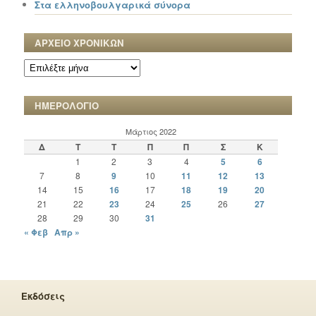
Στα ελληνοβουλγαρικά σύνορα
ΑΡΧΕΙΟ ΧΡΟΝΙΚΩΝ
ΑΡΧΕΙΟ
ΧΡΟΝΙΚΩΝ
ΗΜΕΡΟΛΟΓΙΟ
Μάρτιος 2022
Δ
Τ
Τ
Π
Π
Σ
Κ
1
2
3
4
5
6
7
8
9
10
11
12
13
14
15
16
17
18
19
20
21
22
23
24
25
26
27
28
29
30
31
« Φεβ
Απρ »
Εκδόσεις