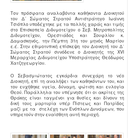
Τον πρόσφατα αναλαβόντα καθήκοντα Διοικητού
του Δ´ Σώματος Στρατού Αντιστράτηγο Ιωάννη
Τσιόπλο υποδέχτηκε με τα πολλής χαράς και τιμής
στο Επισκοπείο Διδυμοτείχου ο Σεβ. Μητροπολίτης
Διδυμοτείχου, Ορεστιάδος και Σουφλίου κ.
Δαμασκηνός, την Πέμπτη 31η του μηνός Μαρτίου
ε.έ. Στην εθιμοτυπική επίσκεψη τον Διοικητή του Δ΄
Σώματος Στρατού συνόδευε ο Διοικητής της XVI
Μεραρχίας Διδυμοτείχου Υποστράτηγος Θεόδωρος
Χατζηγεωργίου.
Ο Σεβασμιώτατος εγκάρδια συνεχάρη το νέο
Διοικητή, επί τη αναλήψει των καθηκόντων του, και
του ευχήθηκε υγεία, δύναμη, φώτιση και ευλογία
Θεού. Παράλληλα του υπέμνησε ότι οι ακρίτες της
Θράκης είναι ταγμένοι για θυσίες και δίνουν τη
δική τους μαρτυρία υπέρ Πίστεως και Πατρίδος
μαζί με τα στελέχη των Ενόπλων Δυνάμεων, που
υπηρετούν στην ευαίσθητη αυτή περιοχή.