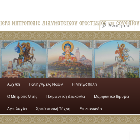
Αρχική
Πανηγύρεις Ναών
H Mητρόπολη
Ο Mητροπολίτης
Ποιμαντική Διακονία
Μορφωτικό Ίδρυμα
Αγιολογία
Χριστιανική Τέχνη
Επικοινωνία