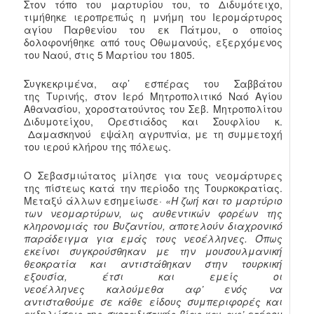
Στον τόπο του μαρτυρίου του, το Διδυμότειχο,
τιμήθηκε ιεροπρεπώς η μνήμη του Ιερομάρτυρος
αγίου Παρθενίου του εκ Πάτμου, ο οποίος
δολοφονήθηκε από τους Οθωμανούς, εξερχόμενος
του Ναού, στις 5 Μαρτίου του 1805.
Συγκεκριμένα, αφ’ εσπέρας του Σαββάτου
της Τυρινής, στον Ιερό Μητροπολιτικό Ναό Αγίου
Αθανασίου, χοροστατούντος του Σεβ. Μητροπολίτου
Διδυμοτείχου, Ορεστιάδος και Σουφλίου κ.
Δαμασκηνού εψάλη αγρυπνία, με τη συμμετοχή
του ιερού κλήρου της πόλεως.
Ο Σεβασμιώτατος μίλησε για τους νεομάρτυρες
της πίστεως κατά την περίοδο της Τουρκοκρατίας.
Μεταξύ άλλων εσημείωσε·
«Η ζωή και το μαρτύριο
των νεομαρτύρων, ως αυθεντικών φορέων της
κληρονομιάς του Βυζαντίου, αποτελούν διαχρονικό
παράδειγμα για εμάς τους νεοέλληνες. Όπως
εκείνοι συγκρούσθηκαν με την μουσουλμανική
θεοκρατία και αντιστάθηκαν στην τουρκική
εξουσία, έτσι και εμείς οι
νεοέλληνες καλούμεθα αφ’ ενός να
αντισταθούμε σε κάθε είδους συμπεριφορές και
εκδηλώσεις της σκοταδιστικής βίας και αφ’ ετέρου