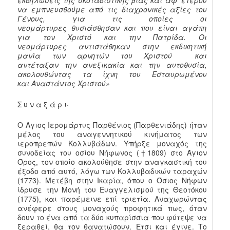
να εμπνευσθούμε από τις διαχρονικές αξίες του
Γένους, για τις οποίες οι
νεομάρτυρες θυσιάσθησαν και που είναι αγάπη
για τον Χριστό και την Πατρίδα. Οι
νεομάρτυρες
αντιστάθηκαν
στην εκδικητική
μανία των αρνητών του Χριστού και
αντέταξαν την ανεξικακία και την αυτοθυσία,
ακολουθώντας τα ίχνη του Εσταυρωμένου
και Αναστάντος Χριστού»
Σ υ ν α ξ ά ρ ι·
Ο Αγιος Ιερομάρτυς Παρθένιος (Παρθενιάδης) ήταν
μέλος του αναγεννητικού κινήματος των
ιεροπρεπών Κολλυβάδων. Υπήρξε μοναχός της
συνοδείας του οσίου Νήφωνος (†1809) στο Άγιον
Όρος, τον οποίο ακολούθησε στην αναγκαστική του
έξοδο από αυτό, λόγω των Κολλυβαδικών ταραχών
(1773). Μετέβη στην Ικαρία, όπου ο Όσιος Νήφων
ίδρυσε την Μονή του Ευαγγελισμού της Θεοτόκου
(1775), και παρέμεινε επί τριετία. Αναχωρώντας
ανέφερε στους μοναχούς προφητικά πως, όταν
δουν το ένα από τα δύο κυπαρίσσια που φύτεψε να
ξεραθεί, θα τον θανατώσουν. Έτσι και έγινε. Το