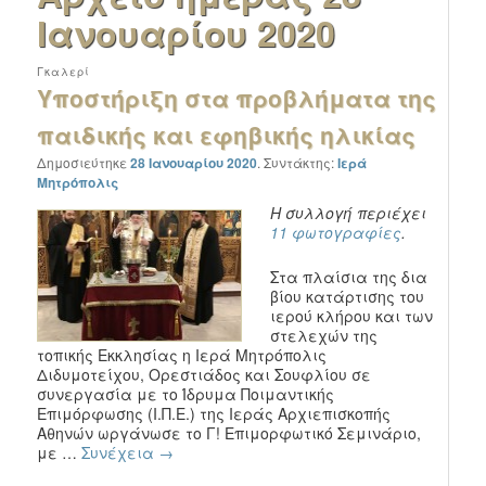
Ιανουαρίου 2020
Γκαλερί
Υποστήριξη στα προβλήματα της
παιδικής και εφηβικής ηλικίας
Δημοσιεύτηκε
28 Ιανουαρίου 2020
.
Συντάκτης:
Ιερά
Μητρόπολις
Η συλλογή περιέχει
11 φωτογραφίες
.
Στα πλαίσια της δια
βίου κατάρτισης του
ιερού κλήρου και των
στελεχών της
τοπικής Εκκλησίας η Ιερά Μητρόπολις
Διδυμοτείχου, Ορεστιάδος και Σουφλίου σε
συνεργασία με το Ίδρυμα Ποιμαντικής
Επιμόρφωσης (Ι.Π.Ε.) της Ιεράς Αρχιεπισκοπής
Αθηνών ωργάνωσε το Γ! Επιμορφωτικό Σεμινάριο,
με …
Συνέχεια
→