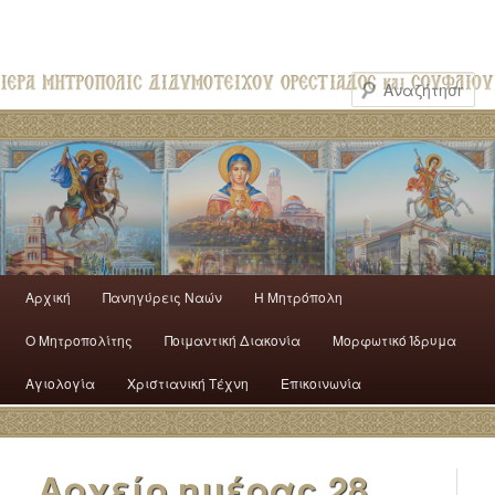
Αρχική
Πανηγύρεις Ναών
H Mητρόπολη
Ο Mητροπολίτης
Ποιμαντική Διακονία
Μορφωτικό Ίδρυμα
Αγιολογία
Χριστιανική Τέχνη
Επικοινωνία
Αρχείο ημέρας
28