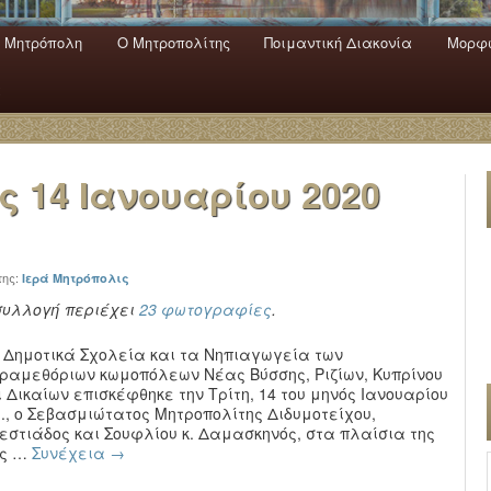
 Mητρόπολη
Ο Mητροπολίτης
Ποιμαντική Διακονία
Μορφω
ενο
εριεχόμενο
α
ας
14 Ιανουαρίου 2020
της:
Ιερά Μητρόπολις
συλλογή περιέχει
23 φωτογραφίες
.
 Δημοτικά Σχολεία και τα Νηπιαγωγεία των
ραμεθόριων κωμοπόλεων Νέας Βύσσης, Ριζίων, Κυπρίνου
ι Δικαίων επισκέφθηκε την Τρίτη, 14 του μηνός Ιανουαρίου
ε., ο Σεβασμιώτατος Μητροπολίτης Διδυμοτείχου,
εστιάδος και Σουφλίου κ. Δαμασκηνός, στα πλαίσια της
υς …
Συνέχεια
→