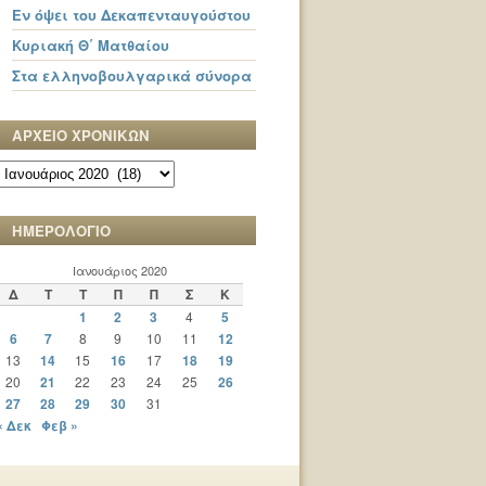
Εν όψει του Δεκαπενταυγούστου
Κυριακή Θ΄ Ματθαίου
Στα ελληνοβουλγαρικά σύνορα
ΑΡΧΕΙΟ ΧΡΟΝΙΚΩΝ
ΑΡΧΕΙΟ
ΧΡΟΝΙΚΩΝ
ΗΜΕΡΟΛΟΓΙΟ
Ιανουάριος 2020
Δ
Τ
Τ
Π
Π
Σ
Κ
1
2
3
4
5
6
7
8
9
10
11
12
13
14
15
16
17
18
19
20
21
22
23
24
25
26
27
28
29
30
31
« Δεκ
Φεβ »