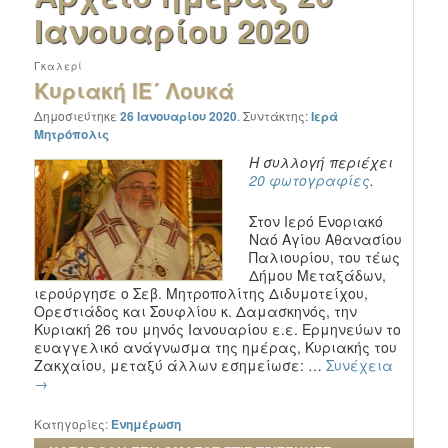
Ιανουαρίου 2020
Γκαλερί
Κυριακή ΙΕ´ Λουκά
Δημοσιεύτηκε
26 Ιανουαρίου 2020
.
Συντάκτης:
Ιερά
Μητρόπολις
Η συλλογή περιέχει
20 φωτογραφίες
.
Στον Ιερό Ενοριακό
Ναό Αγίου Αθανασίου
Παλιουρίου, του τέως
Δήμου Μεταξάδων,
ιερούργησε ο Σεβ. Μητροπολίτης Διδυμοτείχου,
Ορεστιάδος και Σουφλίου κ. Δαμασκηνός, την
Κυριακή 26 του μηνός Ιανουαρίου ε.ε. Ερμηνεύων το
ευαγγελικό ανάγνωσμα της ημέρας, Κυριακής του
Ζακχαίου, μεταξύ άλλων εσημείωσε: …
Συνέχεια
→
Κατηγορίες:
Ενημέρωση