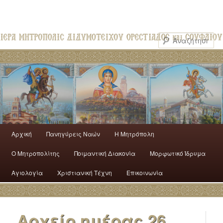
Αρχική
Πανηγύρεις Ναών
H Mητρόπολη
Ο Mητροπολίτης
Ποιμαντική Διακονία
Μορφωτικό Ίδρυμα
Αγιολογία
Χριστιανική Τέχνη
Επικοινωνία
Αρχείο ημέρας
26