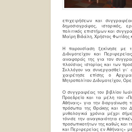
επιχειρήσεων και συγγραφέα
δημοσιογράφος, ιστορικός, ε
πολιτικός επιστήμων και συγγρ
Μαίρη Βιδάλη, Χρήστος Φωτίδης
Η παρουσίαση ξεκίνησε με το
Διδυμοτείχου και Περιφερεία
αναφοράς της για τον συγγραφ
πλούσιας ιστορίας και των προσ
Συλλόγου να συνεργασθεί γι΄ α
χαιρέτησε επίσης ο Αρχιμα
Μητροπολίτου Διδυμοτείχου, Ορε
Ο συγγραφέας του βιβλίου Ιωά
Προεδρείο και τα μέλη του «Πο
Αθήναις» για την διοργάνωση 
πρόσωπα της Θράκης και του Δι
μυθολογικά χρόνια μέχρι σήμε
τόνισε την αναγκαιότητα επικέ
προσωπικοτήτων της καθώς και τ
και Περιφερείας εν Αθήναις» με