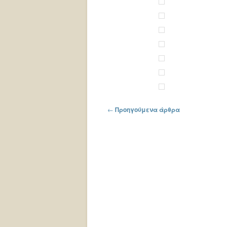
Πλοήγηση στα άρθρα
←
Προηγούμενα άρθρα