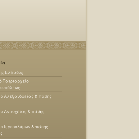
εία
ης Ελλάδος
ό Πατριαρχείο
νουπόλεως
ίο Αλεξανδρείας & πάσης
ο Αντιοχείας & πάσης
ο Ιεροσολύμων & πάσης
ης