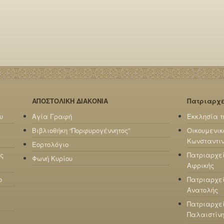
ΑΠΟΣΤΟΛΙΚΗ ΔΙΑΚΟΝΙΑ
Πατριαρχ
υ
Αγία Γραφή
Εκκλησία τ
Βιβλιοθήκη “Πορφυρογέννητος”
Οικουμενικ
Κωνσταντι
Εορτολόγιο
ς
Πατριαρχε
Φωνή Κυρίου
Αφρικής
ο
Πατριαρχεί
Ανατολής
Πατριαρχεί
Παλαιστίν