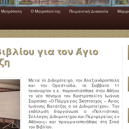
 Mητρόπολη
Ο Mητροπολίτης
Ποιμαντική Διακονία
Μορφω
ενο
εριεχόμενο
α
ιβλίου για τον Άγιο
ζη
Μετά το Διδυμότειχο, την Αλεξανδρούπολη
και την Ορεστιάδα, το Σάββατο 11
Ιανουαρίου ε.ε. παρουσιάσθηκε στην Αθήνα
το νέο πόνημα του Καστροπολίτη Ιωάννη
Σαρσάκη «Ο Πάμμεγας Σκηπτούχος – Άγιος
Ιωάννης Βατάτζης ο εκ Διδυμοτείχου». Την
εκδήλωση διοργάνωσε ο «Πολιτιστικός
Σύλλογος Διδυμοτείχου και Περιφερείας εν
Αθήναις» και πραγματοποιήθηκε στη Στοά
του Βιβλίου.