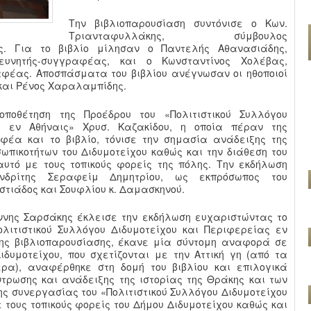
Την βιβλιοπαρουσίαση συντόνισε ο Κων.
Τριανταφυλλάκης, σύμβουλος
ς. Για το βιβλίο μίλησαν ο Παντελής Αθανασιάδης,
ρευνητής-συγγραφέας, και ο Κωνσταντίνος Χολέβας,
αφέας. Αποσπάσματα του βιβλίου ανέγνωσαν οι ηθοποιοί
 και Ρένος Χαραλαμπίδης.
ποθέτηση της Προέδρου του «Πολιτιστικού Συλλόγου
ς εν Αθήναις» Χρυσ. Καζακίδου, η οποία πέραν της
έα και το βιβλίο, τόνισε την σημασία ανάδειξης της
ωπικοτήτων του Διδυμοτείχου καθώς και την διάθεση του
υτό με τους τοπικούς φορείς της πόλης. Την εκδήλωση
νδρίτης Σεραφείμ Δημητρίου, ως εκπρόσωπος του
στιάδος και Σουφλίου κ. Δαμασκηνού.
ννης Σαρσάκης έκλεισε την εκδήλωση ευχαριστώντας το
λιτιστικού Συλλόγου Διδυμοτείχου και Περιφερείας εν
της βιβλιοπαρουσίασης, έκανε μία σύντομη αναφορά σε
δυμοτείχου, που σχετίζονται με την Αττική γη (από τα
ρα), αναφέρθηκε στη δομή του βιβλίου και επιλογικά
ντρωσης και ανάδειξης της ιστορίας της Θράκης και των
ης συνεργασίας του «Πολιτιστικού Συλλόγου Διδυμοτείχου
 τους τοπικούς φορείς του Δήμου Διδυμοτείχου καθώς και