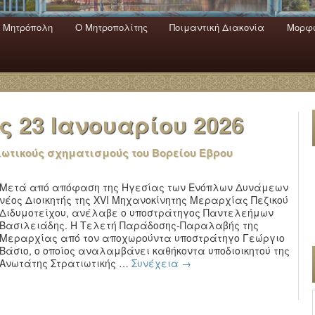
 Mητρόπολη
Ο Mητροπολίτης
Ποιμαντική Διακονία
Μορφω
ενο
εριεχόμενο
α
ας
23 Ιανουαρίου 2026
ωτικούς σχηματισμούς του Βορείου Έβρου
Μετά από απόφαση της Ηγεσίας των Ενόπλων Δυνάμεων
νέος Διοικητής της XVI Μηχανοκίνητης Μεραρχίας Πεζικού
Διδυμοτείχου, ανέλαβε ο υποστράτηγος Παντελεήμων
Βασιλειάδης. Η Τελετή Παράδοσης-Παραλαβής της
Μεραρχίας από τον αποχωρούντα υποστράτηγο Γεώργιο
Βάσιο, ο οποίος αναλαμβάνει καθήκοντα υποδιοικητού της
Ανωτάτης Στρατιωτικής …
Συνέχεια
→