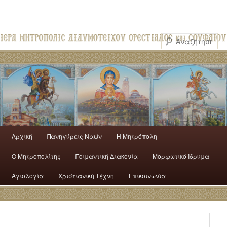
Αρχική
Πανηγύρεις Ναών
H Mητρόπολη
Ο Mητροπολίτης
Ποιμαντική Διακονία
Μορφωτικό Ίδρυμα
Αγιολογία
Χριστιανική Τέχνη
Επικοινωνία