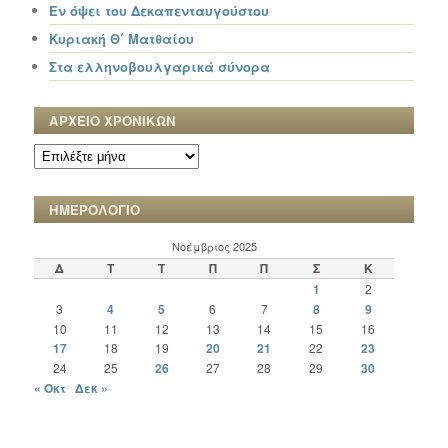
Εν όψει του Δεκαπενταυγούστου
Κυριακή Θ΄ Ματθαίου
Στα ελληνοβουλγαρικά σύνορα
ΑΡΧΕΙΟ ΧΡΟΝΙΚΩΝ
ΑΡΧΕΙΟ
ΧΡΟΝΙΚΩΝ
ΗΜΕΡΟΛΟΓΙΟ
Νοέμβριος 2025
Δ
Τ
Τ
Π
Π
Σ
Κ
1
2
3
4
5
6
7
8
9
10
11
12
13
14
15
16
17
18
19
20
21
22
23
24
25
26
27
28
29
30
« Οκτ
Δεκ »