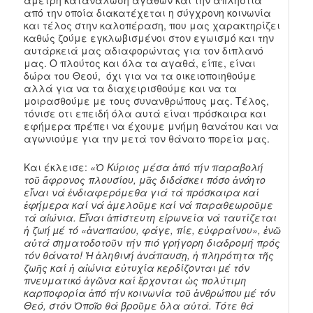
από την οποία διακατέχεται η σύγχρονη κοινωνία
και τέλος στην καλοπέραση, που μας χαρακτηρίζει
καθώς ζούμε εγκλωβισμένοι στον εγωισμό και την
αυτάρκειά μας αδιαφορώντας για τον διπλανό
μας. Ο πλούτος και όλα τα αγαθά, είπε, είναι
δώρα του Θεού, όχι για να τα οικειοποιηθούμε
αλλά για να τα διαχειρισθούμε και να τα
μοιρασθούμε με τους συνανθρώπους μας. Τέλος,
τόνισε οτι επειδή όλα αυτά είναι πρόσκαιρα και
εφήμερα πρέπει να έχουμε μνήμη θανάτου και να
αγωνιούμε για την μετά τον θάνατο πορεία μας.
Και έκλεισε:
«
Ὁ Κύριος μέσα ἀπό τήν παραβολή
τοῦ ἄφρονος πλουσίου, μᾶς διδάσκει πόσο ἀνόητο
εἶναι νά ἐνδιαφερόμεθα γιά τά πρόσκαιρα καί
ἐφήμερα καί νά ἀμελοῦμε καί νά παραθεωροῦμε
τά αἰώνια. Εἶναι ἀπίστευτη εἰρωνεία νά ταυτίζεται
ἡ ζωή µέ τό «ἀναπαύου, φάγε, πίε, εὐφραίνου», ἐνῶ
αὐτά σηματοδοτοῦν τήν πιό γρήγορη διαδρομή πρός
τόν θάνατο! Ἡ ἀληθινή ἀνάπαυσῃ, ἡ πληρότητα τῆς
ζωῆς καί ἡ αἰώνια εὐτυχία κερδίζονται µέ τόν
πνευματικό ἀγῶνα καί ἔρχονται ὡς πολύτιμη
καρποφορία ἀπό τήν κοινωνία τοῦ ἀνθρώπου µέ τόν
Θεό, στόν Ὁποῖο θά βροῦμε ὅλα αὐτά. Τότε θά