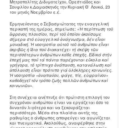
Μητροπολίτης Διδυμοτείχου, Ορεστιάδος και
Σουφλίου κ.Δαμασκηνός την Κυριακή Θ΄ Λουκά, 23
του μηνός Νοεμβρίου ε.έ.
Ερμηνεύοντας ο Σεβασμιώτατος την ευαγγελική
περικοπή της ημέρας, σημείωσε:
«
Ἡ περίπτωση τοῦ
ἄφρονος πλουσίου, περί τοῦ ὁποίου ἀκούσαμε
σήμερα στό εὐαγγελικό ἀνάγνωσμα, δέν εἶναι
μοναδική. Ἡ νοοτροπία αὐτοῦ τοῦ ἀνθρώπου εἶναι
ἀκριβῶς ἡ ἴδια πού διακατέχει τή σκέψη τῶν
περισσότερων ἀνθρώπων κάθε ἐποχῆς. Εἰδικά στήν
ἐποχή µας πού τά πάντα παρέχονται εὔκολα καί
γρήγορα, τό τρίπτυχο ἀνάπαυση, κατανάλωση καί
ἀπόλαυση εἶναι πρότυπο γιά ὁλόκληρες κοινωνίες.
Ἡ νοοτροπία «ἀναπαύου, φάγε, πίε, εὐφραίνου»
καθοδηγεῖ τόν τρόπο ζωῆς πολλῶν ἀνθρώπων καί
κοινωνιῶν».
Στη συνέχεια ανέπτυξε ότι πρώτιστη επιλογή του
συγχρόνου ανθρώπου είναι να εργάζεται όσο το
δυνατόν λιγότερο και να ξεκουράζεται
περισσότερο. Μέσα στα πλαίσια αυτής της
ραθυμίας ο άνθρωπος αποφεύγει να αγωνίζεται
και πνευματικά. Ακολούθως, αναφέρθηκε στην
άμετρη κατανάλωση αγαθών και την απληστία