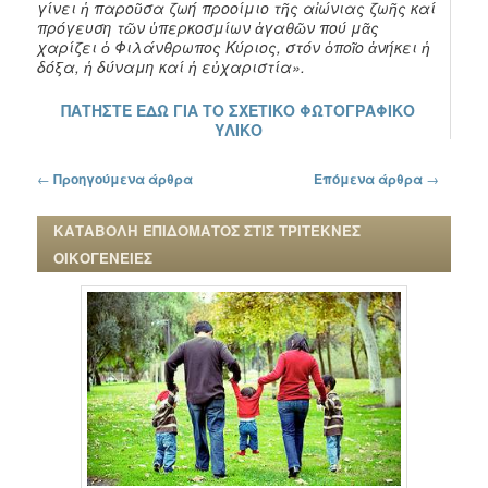
γίνει ἡ παροῦσα ζωή προοίμιο τῆς αἰώνιας ζωῆς καί
πρόγευση τῶν ὑπερκοσμίων ἀγαθῶν πού μᾶς
χαρίζει ὁ Φιλάνθρωπος Κύριος, στόν ὁποῖο ἀνήκει ἡ
δόξα, ἡ δύναμη καί ἡ εὐχαριστία».
ΠΑΤΗΣΤΕ ΕΔΩ ΓΙΑ ΤΟ ΣΧΕΤΙΚΟ ΦΩΤΟΓΡΑΦΙΚΟ
ΥΛΙΚΟ
Πλοήγηση στα άρθρα
←
Προηγούμενα άρθρα
Επόμενα άρθρα
→
ΚΑΤΑΒΟΛΗ ΕΠΙΔΟΜΑΤΟΣ ΣΤΙΣ ΤΡΙΤΕΚΝΕΣ
ΟΙΚΟΓΕΝΕΙΕΣ