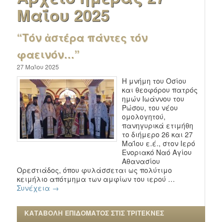
Μαΐου 2025
“Τόν ἀστέρα πάντες τόν
φαεινόν…”
27 Μαΐου 2025
Η μνήμη του Οσίου
και θεοφόρου πατρός
ημών Ιωάννου του
Ρώσου, του νέου
ομολογητού,
πανηγυρικά ετιμήθη
το διήμερο 26 και 27
Μαΐου ε.έ., στον Ιερό
Ενοριακό Ναό Αγίου
Αθανασίου
Ορεστιάδος, όπου φυλάσσεται ως πολύτιμο
κειμήλιο απότμημα των αμφίων του ιερού …
Συνέχεια
→
ΚΑΤΑΒΟΛΗ ΕΠΙΔΟΜΑΤΟΣ ΣΤΙΣ ΤΡΙΤΕΚΝΕΣ