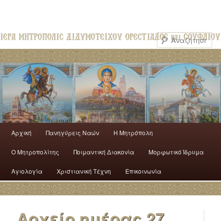
Αρχική
Πανηγύρεις Ναών
H Mητρόπολη
Ο Mητροπολίτης
Ποιμαντική Διακονία
Μορφωτικό Ίδρυμα
Αγιολογία
Χριστιανική Τέχνη
Επικοινωνία
Αρχείο ημέρας
27