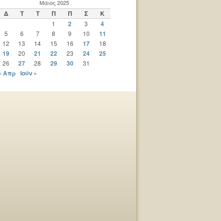
Μάιος 2025
Δ
Τ
Τ
Π
Π
Σ
Κ
1
2
3
4
5
6
7
8
9
10
11
12
13
14
15
16
17
18
19
20
21
22
23
24
25
26
27
28
29
30
31
« Απρ
Ιούν »