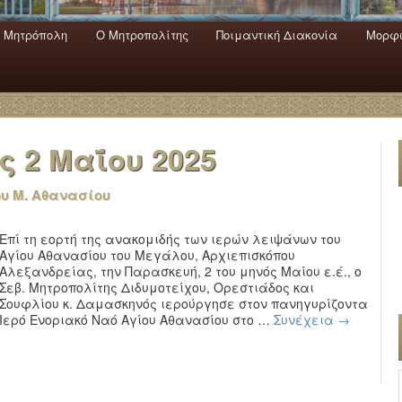
 Mητρόπολη
Ο Mητροπολίτης
Ποιμαντική Διακονία
Μορφω
ενο
εριεχόμενο
α
ας
2 Μαΐου 2025
ου Μ. Αθανασίου
Επί τη εορτή της ανακομιδής των ιερών λειψάνων του
Αγίου Αθανασίου του Μεγάλου, Αρχιεπισκόπου
Αλεξανδρείας, την Παρασκευή, 2 του μηνός Μαίου ε.έ., ο
Σεβ. Μητροπολίτης Διδυμοτείχου, Ορεστιάδος και
Σουφλίου κ. Δαμασκηνός ιερούργησε στον πανηγυρίζοντα
Ιερό Ενοριακό Ναό Αγίου Αθανασίου στο …
Συνέχεια
→