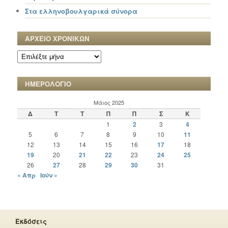
Στα ελληνοβουλγαρικά σύνορα
ΑΡΧΕΙΟ ΧΡΟΝΙΚΩΝ
ΑΡΧΕΙΟ
ΧΡΟΝΙΚΩΝ
ΗΜΕΡΟΛΟΓΙΟ
Μάιος 2025
Δ
Τ
Τ
Π
Π
Σ
Κ
1
2
3
4
5
6
7
8
9
10
11
12
13
14
15
16
17
18
19
20
21
22
23
24
25
26
27
28
29
30
31
« Απρ
Ιούν »
Εκδόσεις