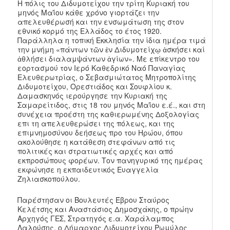
Η πόλις του Διδυμοτείχου την τρίτη Κυριακή του
μηνός Μαΐου κάθε χρόνο γιορτάζει την
απελευθέρωσή και την ενσωμάτωση της στον
εθνικό κορμό της Ελλάδος το έτος 1920.
Παράλληλα η τοπική Εκκλησία την ίδια ημέρα τιμά
την μνήμη «πάντων τῶν ἐν Διδυμοτείχῳ ἀσκήσει καί
ἀθλήσει διαλαμψάντων ἁγίων». Με επίκεντρο του
εορτασμού τον Ιερό Καθεδρικό Ναό Παναγίας
Ελευθερωτρίας, ο Σεβασμιώτατος Μητροπολίτης
Διδυμοτείχου, Ορεστιάδος και Σουφλίου κ.
Δαμασκηνός ιερούργησε την Κυριακή της
Σαμαρείτιδος, στις 18 του μηνός Μαΐου ε.έ., και στη
συνέχεια προέστη της καθιερωμένης Δοξολογίας
επι τη απελευθερώσει της πόλεως, και της
επιμνημοσύνου δεήσεως προ του Ηρώου, όπου
ακολούθησε η κατάθεση στεφάνων από τις
πολιτικές και στρατιωτικές αρχές και από
εκπροσώπους φορέων. Τον πανηγυρικό της ημέρας
εκφώνησε η εκπαιδευτικός Ευαγγελία
Ζηλιασκοπούλου.
Παρέστησαν οι Βουλευτές Έβρου Σταύρος
Κελέτσης και Αναστάσιος Δημοσχάκης, ο πρώην
Αρχηγός ΓΕΣ, Στρατηγός ε.α. Χαράλαμπος
Λαλούσης, ο Δήμαρχος Διδυμοτείχου Ρωμύλος