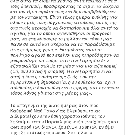
όλα αυτά τα δίσεκτα χρόνια αντιστάθηκαν παρά
τους διωγμούς, προσφέροντας το αίμα, τα δάκρυα
και τον τίμιο ιδρώτα τους και δεν συμβιβάσθηκαν
με τον κατακτητή. Είναι τέλος ημέρα ευθύνης για
όλους εμάς τους σύγχρονους κατοίκους αυτής της
ακριτικής περιοχής να διατηρήσουμε όλα αυτά τα
αγαθά, για τα οποία αγωνίσθηκαν οι πρόγονοί
μας, να επενδύσουμε το μέλλον του τόπου μας
πάνω σε αυτά και ακέραια να τα παραδώσουμε
στις επόμενες γενιές. Εκτιμώντας αυτό το
πολύτιμο αγαθό που εκείνοι μας κληροδότησαν θα
μπορούσαμε να πούμε ότι η ανεξαρτησία δεν
εξασφαλίζει απλώς τα μέσα για μια αξιοπρεπή
ζωή, συλλογική ή ατομική. Η ανεξαρτησία είναι
αυτή η ίδια η ποιότητα της ζωής, που την
εξυφαίνουν η δημοκρατία, η ελευθερία και όχι η
ασυδοσία, η δικαιοσύνη και η ειρήνη, για την οποία
τόσος λόγος γίνεται στις μέρες μας».
Το απόγευμα της ίδιας ημέρας στον Ιερό
Καθεδρικό Ναό Παναγίας Ελευθερωτρίας
Διδυμοτείχου ετελέσθη χοροστατούντος του
Σεβασμιωτάτου Παράκλησις υπέρ ενισχύσεως και
φωτισμού των διαγωνιζομένων μαθητών εν όψει
της εξεταστικής περιόδου. Στο τέλος ο