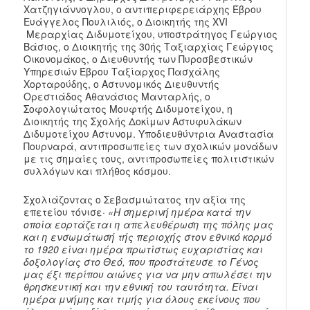
Χατζηγιάννογλου, ο αντιπεριφερειάρχης Έβρου
Ευάγγελος Πουλιλιός, ο Διοικητής της XVI
Μεραρχίας Διδυμοτείχου, υποστράτηγος Γεώργιος
Βάσιος, ο Διοικητής της 30ής Ταξιαρχίας Γεώργιος
Οικονομάκος, ο Διευθυντής των Πυροσβεστικών
Υπηρεσιών Έβρου Ταξίαρχος Πασχάλης
Χορταρούδης, ο Αστυνομικός Διευθυντής
Ορεστιάδος Αθανάσιος Μανταρλής, ο
Σοφολογιώτατος Μουφτής Διδυμοτείχου, η
Διοικητής της Σχολής Δοκίμων Αστυφυλάκων
Διδυμοτείχου Αστυνομ. Υποδιευθύντρια Αναστασία
Πουρναρά, αντιπροσωπείες των σχολικών μονάδων
με τις σημαίες τους, αντιπροσωπείες πολιτιστικών
συλλόγων και πλήθος κόσμου.
Σχολιάζοντας ο Σεβασμιώτατος την αξία της
επετείου τόνισε·
«Η σημερινή ημέρα κατά την
οποία εορτάζεται η απελευθέρωση της πόλης μας
και η ενσωμάτωσή τής περιοχής στον εθνικό κορμό
το 1920 είναι ημέρα πρωτίστως ευχαριστίας και
δοξολογίας στο Θεό, που προστάτευσε το Γένος
μας έξι περίπου αιώνες για να μην απωλέσει την
θρησκευτική και την εθνική του ταυτότητα. Είναι
ημέρα μνήμης και τιμής για όλους εκείνους που