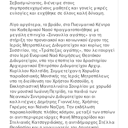
Σεβασμιώτατος, διένειμε στους
συμπροσευχομένους μαθητές και γονείς μικρές
ευλογίες και ευχήθηκε σε όλους καλή δύναμη.
Λίγο αργότερα, το βράδυ, στο Πνευματικό Κέντρο
του Καθεδρικού Ναού πραγματοποιήθηκε με
μεγάλη επιτυχία «Συναυλία αγάπης» για τη
στήριξη του προνοιακού και κοινωνικού έργου της
Ιεράς Μητροπόλεως Διδυμοτείχου και κυρίως του
Συσσιτίου, της «Τράπεζας αγάπης», που λειτουργεί
στον Ιερό Ενοριακό Ναό Κοιμήσεως Θεοτόκου
Διδυμοτείχου, υπο την εποπτεία του δραστηρίου
Αρχιερατικού Επιτρόπου Διδυμοτείχου Αρχιμ.
Κυρίλλου Κολτσίδη. Συμμετείχαν η Χορωδία
παραδοσιακής Μουσικής της Ιεράς Μητροπόλεως
υπο τη διεύθυνση του Χρήστου Κισσούδη, η
Εκκλησιαστική Μαντολινάτα Σουφλίου με χορωδό
τον μουσικό Ιωάννη Πετρίδη, τα παιδιά των
Νεανικών Συντροφιών Διδυμοτείχου και οι
καλλιτέχνες Δημήτρης Γιαννέλης, Χρήστος
Γκρέμος και Νάνσυ Ναζίρη. Την εκδήλωση
παρακολούθησε πλήθος κόσμου, μεταξύ των οποίων
οι αντιπεριφερειάρχες Φανή Μπαχαρίδου και
Στυλιανός Κατσογριδάκης, η αντιδήμαρχος Στέλλα
Θεοδοσίου και η γραμματεύς του Δημοτικού