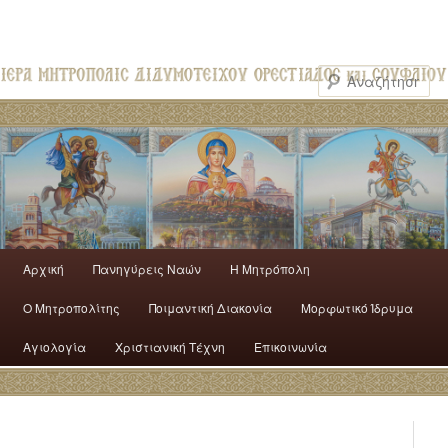
Αρχική
Πανηγύρεις Ναών
H Mητρόπολη
Ο Mητροπολίτης
Ποιμαντική Διακονία
Μορφωτικό Ίδρυμα
Αγιολογία
Χριστιανική Τέχνη
Επικοινωνία