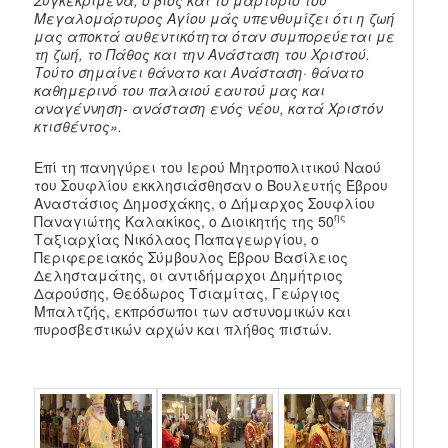
Μεγαλομάρτυρος Αγίου μάς υπενθυμίζει ότι η ζωή
μας αποκτά αυθεντικότητα όταν συμπορεύεται με
τη ζωή, το Πάθος και την Ανάσταση του Χριστού.
Τούτο σημαίνει θάνατο και Ανάσταση· θάνατο
καθημερινό του παλαιού εαυτού μας και
αναγέννηση- ανάσταση ενός νέου, κατά Χριστόν
κτισθέντος».
Επί τη πανηγύρει του Ιερού Μητροπολιτικού Ναού
του Σουφλίου εκκλησιάσθησαν ο Βουλευτής Έβρου
Αναστάσιος Δημοσχάκης, ο Δήμαρχος Σουφλίου
ης
Παναγιώτης Καλακίκος, ο Διοικητής της 50
Ταξιαρχίας Νικόλαος Παπαγεωργίου, ο
Περιφερειακός Σύμβουλος Έβρου Βασίλειος
Δελησταμάτης, οι αντιδήμαρχοι Δημήτριος
Δαρούσης, Θεόδωρος Τσιαμίτας, Γεώργιος
Μπαλτζής, εκπρόσωποι των αστυνομικών και
πυροσβεστικών αρχών και πλήθος πιστών.