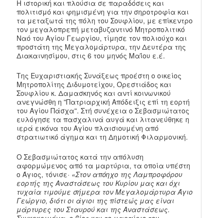
Η ιστορική και πλούσια σε παραδόσεις και
πολιτισμό και φημισμένη για την σηροτροφία και
τα μεταξωτά της πόλη του Σουφλίου, με επίκεντρο
τον μεγαλοπρεπή μεταβυζαντινό Μητροπολιτικό
Ναό του Αγίου Γεωργίου, τίμησε τον πολιούχο και
προστάτη της Μεγαλομάρτυρα, την Δευτέρα της
Διακαινησίμου, στις 6 του μηνός Μαΐου ε.έ.
Της Ευχαριστιακής Συνάξεως προέστη ο οικείος
Μητροπολίτης Διδυμοτείχου, Ορεστιάδος και
Σουφλίου κ. Δαμασκηνός και αντί κοινωνικού
ανεγνώσθη η ʺΠατριαρχική Απόδειξις επί τη εορτή
του Αγίου Πάσχαʺ. Στή συνέχεια ο Σεβασμιώτατος
ευλόγησε τα πασχαλινά αυγά και λιτανεύθηκε η
ιερά εικόνα του Αγίου πλαισιουμένη από
στρατιωτικό άγημα και τη Δημοτική Φιλαρμονική.
Ο Σεβασμιώτατος κατά την απόλυση
αφορμώμενος από τα μαρτύρια, τα οποία υπέστη
ο Άγιος, τόνισε·
«Στον απόηχο της Λαμπροφόρου
εορτής της Αναστάσεως του Κυρίου μας και όχι
τυχαία τιμούμε σήμερα τον Μεγαλομάρτυρα Άγιο
Γεώργιο, διότι οι άγιοι της πίστεώς μας είναι
μάρτυρες του Σταυρού και της Αναστάσεως.
Συγκεκριμένα, ο βίος και το μαρτύριο του