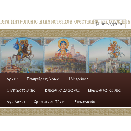
Αρχική
Πανηγύρεις Ναών
H Mητρόπολη
Ο Mητροπολίτης
Ποιμαντική Διακονία
Μορφωτικό Ίδρυμα
Αγιολογία
Χριστιανική Τέχνη
Επικοινωνία