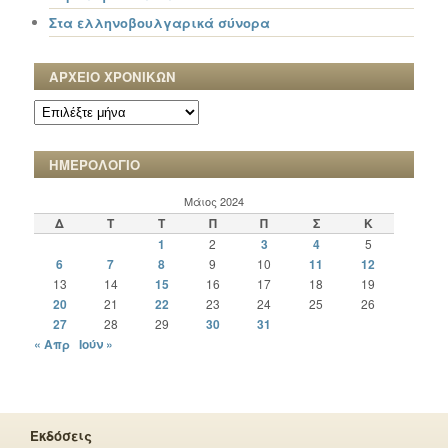
Στα ελληνοβουλγαρικά σύνορα
ΑΡΧΕΙΟ ΧΡΟΝΙΚΩΝ
ΑΡΧΕΙΟ
ΧΡΟΝΙΚΩΝ
ΗΜΕΡΟΛΟΓΙΟ
Μάιος 2024
Δ
Τ
Τ
Π
Π
Σ
Κ
1
2
3
4
5
6
7
8
9
10
11
12
13
14
15
16
17
18
19
20
21
22
23
24
25
26
27
28
29
30
31
« Απρ
Ιούν »
Εκδόσεις