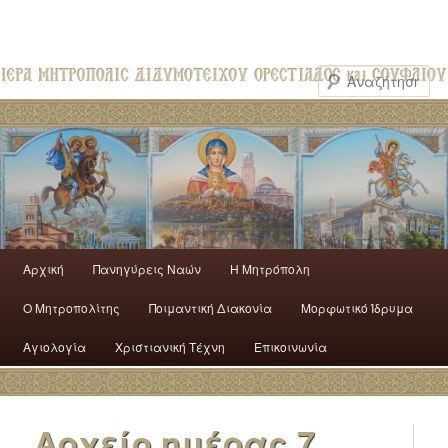
Αρχική
Πανηγύρεις Ναών
H Mητρόπολη
Ο Mητροπολίτης
Ποιμαντική Διακονία
Μορφωτικό Ίδρυμα
Αγιολογία
Χριστιανική Τέχνη
Επικοινωνία
Αρχείο ημέρας
7