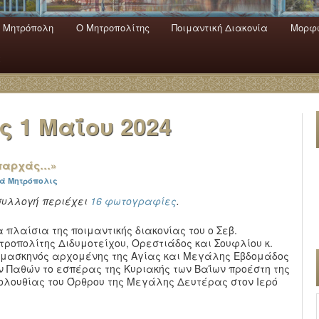
 Mητρόπολη
Ο Mητροπολίτης
Ποιμαντική Διακονία
Μορφω
ενο
εριεχόμενο
α
ας
1 Μαΐου 2024
ἀπαρχάς…»
ρά Μητρόπολις
συλλογή περιέχει
16 φωτογραφίες
.
α πλαίσια της ποιμαντικής διακονίας του ο Σεβ.
τροπολίτης Διδυμοτείχου, Ορεστιάδος και Σουφλίου κ.
μασκηνός αρχομένης της Αγίας και Μεγάλης Εβδομάδος
ν Παθών το εσπέρας της Κυριακής των Βαΐων προέστη της
ολουθίας του Όρθρου της Μεγάλης Δευτέρας στον Ιερό