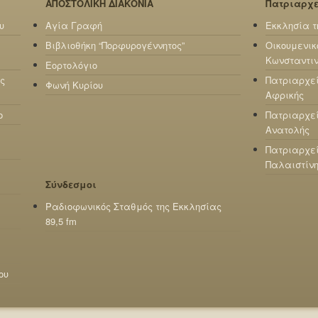
ΑΠΟΣΤΟΛΙΚΗ ΔΙΑΚΟΝΙΑ
Πατριαρχ
υ
Αγία Γραφή
Εκκλησία τ
Βιβλιοθήκη “Πορφυρογέννητος”
Οικουμενικ
Κωνσταντι
Εορτολόγιο
ς
Πατριαρχε
Φωνή Κυρίου
Αφρικής
ο
Πατριαρχεί
Ανατολής
Πατριαρχεί
Παλαιστίν
Σύνδεσμοι
Ραδιοφωνικός Σταθμός της Εκκλησίας
89,5 fm
ου