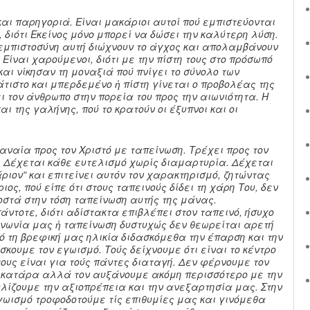
και παρηγοριά. Είναι μακάριοι αυτοί πού εμπιστεύονται
 διότι Εκείνος μόνο μπορεί να δώσει την καλύτερη λύση.
ν εμπιστοσύνη αυτή διώχνουν το άγχος και απολαμβάνουν
 Είναι χαρούμενοι, διότι με την πίστη τους στο πρόσωπό
και νίκησαν τη μοναξιά πού πνίγει το σύνολο των
τιστο και μπερδεμένο ἡ πίστη γίνεται ο προβολέας της
 τον άνθρωπο στην πορεία του προς την αιωνιότητα. Η
και της γαλήνης, πού το κρατούν οι έξυπνοι και οι
αναναία
προς τον Χριστό με ταπείνωση. Τρέχει προς τον
. Δέχεται κάθε ευτελισμό χωρίς διαμαρτυρία. Δέχεται
άριονʺ και επιτείνει αυτόν τον χαρακτηρισμό, ζητώντας
ιος, πού είπε ότι στους ταπεινούς δίδει τη χάρη Του, δεν
στά στην τόση ταπείνωση αυτής της μάνας.
άντοτε, διότι αδίστακτα επιβλέπει στον ταπεινό, ήσυχο
ινωνία μας ἡ ταπείνωση δυστυχώς δεν θεωρείται αρετή
 τη βρεφική μας ηλικία διδασκόμεθα την έπαρση και την
άσκουμε
τον εγωισμό. Τούς δείχνουμε ότι είναι το κέντρο
 τους είναι για τούς πάντες διαταγή. Δεν φέρνουμε τον
 κατάρα αλλά τον αυξάνουμε ακόμη περισσότερο με την
λίζουμε την αξιοπρέπεια και την ανεξαρτησία μας. Στην
γωισμό τροφοδοτούμε τίς επιθυμίες μας και γινόμεθα