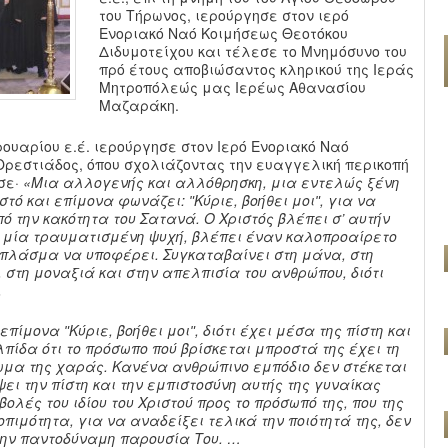
του Τήρωνος, ιερούργησε στον ιερό
Ενοριακό Ναό Κοιμήσεως Θεοτόκου
Διδυμοτείχου και τέλεσε το Μνημόσυνο του
πρό έτους αποβιώσαντος κληρικού της Ιεράς
Μητροπόλεώς μας Ιερέως Αθανασίου
Μαζαράκη.
ουαρίου ε.έ. ιερούργησε στον Ιερό Ενοριακό Ναό
ρεστιάδος, όπου σχολιάζοντας την ευαγγελική περικοπή
σε·
«Μια αλλογενής και αλλόθρησκη, μια εντελώς ξένη
τό και επίμονα φωνάζει: ʺΚύριε, βοήθει μοιʺ, για να
ό την κακότητα του Σατανά. Ο Χριστός βλέπει σ’ αυτήν
 μία τραυματισμένη ψυχή, βλέπει έναν καλοπροαίρετο
 πλάσμα να υποφέρει. Συγκαταβαίνει στη μάνα, στη
,
στη
μοναξιά
και
στην απελπισία του ανθρώπου, διότι
.
ίμονα ʺΚύριε, βοήθει μοιʺ, διότι έχει μέσα της πίστη και
λπίδα ότι το πρόσωπο πού βρίσκεται μπροστά της έχει τη
ωμα της χαράς. Κανένα ανθρώπινο εμπόδιο δεν στέκεται
ει την πίστη και την εμπιστοσύνη αυτής της γυναίκας
σβολές του ιδίου του Χριστού προς το πρόσωπό της, που της
πιμότητα, για να αναδείξει τελικά την ποιότητά της, δεν
την παντοδύναμη παρουσία Του. …