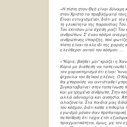
»Η πίστη στον Θεό είναι δύναμη 
στον Χριστό τα προβλήματά τους,
Είναι ευτυχισμένοι, διότι με τη
τη γλυκύτητα της παρουσίας Του.
Του έκτισαν μία σχέση μαζί Του 
ανθρώπων.
Σ’
έναν κόσμο ανερμά
ανθρώπινης ύπαρξης, πού φωτίζει
πίστη είναι το κλειδί της χαράς 
ελεύθεροι αυτού του κόσμου. …
»ʺΚύριε, βοήθει μοιʺ κράζει η Χ
Κύριο με διάθεση να ταπεινωθεί
τον χαρακτηρισμό ότι είναι ʺκυν
ψίχουλα του θεϊκού ελέους. Ο Κύρ
θα μπορούσε να αντισταθεί μπρο
Συγκαταβαίνει στην ταπείνωση π
και μετρημένο άνθρωπο. Στην κο
αλλά αδυναμία και ανοησία. Από
αλαζονεία. Στα παιδιά μας διδ
του κόσμου, διότι κάθε επιθυμία
εγωισμό μόνον σαν προπατορική
πεποίθηση ότι τάχα έτσι εξασφα
πραγματικότητα, όμως, με τον ε