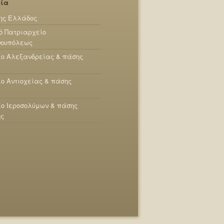
εία
ης Ελλάδος
ό Πατριαρχείο
νουπόλεως
ίο Αλεξανδρείας & πάσης
ο Αντιοχείας & πάσης
ο Ιεροσολύμων & πάσης
ης