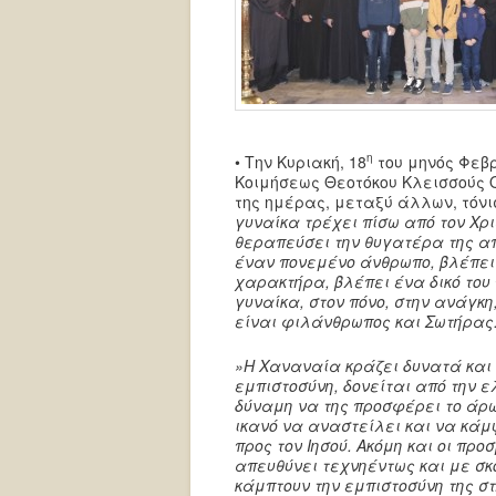
η
• Την Κυριακή, 18
του μηνός Φεβρ
Κοιμήσεως Θεοτόκου Κλεισσούς Ο
της ημέρας, μεταξύ άλλων, τόνι
γυναίκα τρέχει πίσω από τον Χρισ
θεραπεύσει την θυγατέρα της απ
έναν πονεμένο άνθρωπο, βλέπει
χαρακτήρα, βλέπει ένα δικό του
γυναίκα,
στον
πόνο,
στην
ανάγκη
είναι φιλάνθρωπος και Σωτήρας
»Η Χαναναία κράζει δυνατά και επ
εμπιστοσύνη, δονείται από την ε
δύναμη να της προσφέρει το άρ
ικανό να αναστείλει και να κάμψ
προς τον
Ιησού. Ακόμη και οι προ
απευθύνει τεχνηέντως και με σκο
κάμπτουν την εμπιστοσύνη της σ