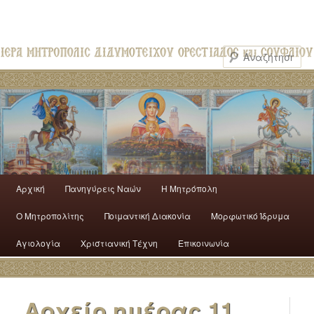
Αρχική
Πανηγύρεις Ναών
H Mητρόπολη
Ο Mητροπολίτης
Ποιμαντική Διακονία
Μορφωτικό Ίδρυμα
Αγιολογία
Χριστιανική Τέχνη
Επικοινωνία
Αρχείο ημέρας
11