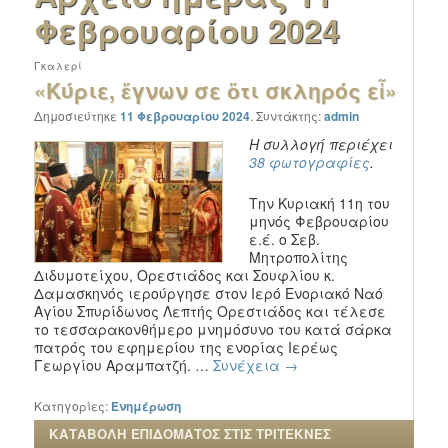
Φεβρουαρίου 2024
Γκαλερί
«Κύριε, ἔγνων σε ὅτι σκληρός εἶ»
Δημοσιεύτηκε
11 Φεβρουαρίου 2024
.
Συντάκτης:
admin
Η συλλογή περιέχει
38 φωτογραφίες
.
Την Κυριακή 11η του
μηνός Φεβρουαρίου
ε.έ. ο Σεβ.
Μητροπολίτης
Διδυμοτείχου, Ορεστιάδος και Σουφλίου κ.
Δαμασκηνός ιερούργησε στον Ιερό Ενοριακό Ναό
Αγίου Σπυρίδωνος Λεπτής Ορεστιάδος και τέλεσε
το τεσσαρακονθήμερο μνημόσυνο του κατά σάρκα
πατρός του εφημερίου της ενορίας Ιερέως
Γεωργίου Αραμπατζή. …
Συνέχεια
→
Κατηγορίες:
Ενημέρωση
ΚΑΤΑΒΟΛΗ ΕΠΙΔΟΜΑΤΟΣ ΣΤΙΣ ΤΡΙΤΕΚΝΕΣ