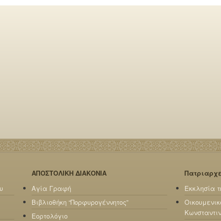
ΑΠΟΣΤΟΛΙΚΗ ΔΙΑΚΟΝΙΑ
Πατριαρχ
υ
Αγία Γραφή
Εκκλησία τ
Βιβλιοθήκη “Πορφυρογέννητος”
Οικουμενικ
Κωνσταντι
Εορτολόγιο