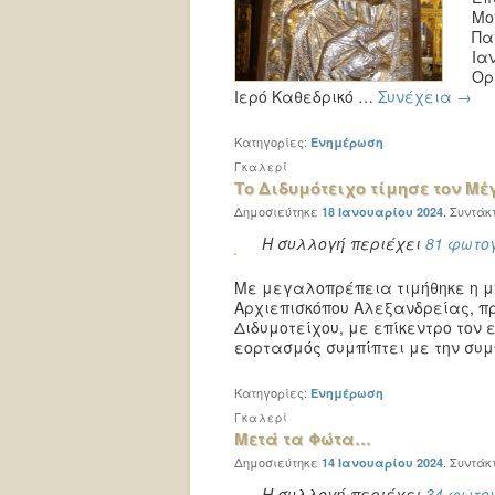
Μο
Πα
Ια
Ορ
Ιερό Καθεδρικό …
Συνέχεια
→
Κατηγορίες:
Ενημέρωση
Γκαλερί
Το Διδυμότειχο τίμησε τον Μ
Δημοσιεύτηκε
.
Συντάκ
18 Ιανουαρίου 2024
Η συλλογή περιέχει
81 φωτο
Με μεγαλοπρέπεια τιμήθηκε η μ
Αρχιεπισκόπου Αλεξανδρείας, πρ
Διδυμοτείχου, με επίκεντρο τον 
εορτασμός συμπίπτει με την συ
Κατηγορίες:
Ενημέρωση
Γκαλερί
Μετά τα Φώτα…
Δημοσιεύτηκε
.
Συντάκ
14 Ιανουαρίου 2024
Η συλλογή περιέχει
34 φωτο