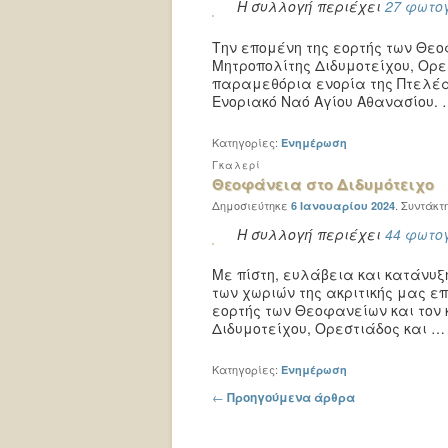
Η συλλογή περιέχει
27 φωτο
Την επομένη της εορτής των Θεοφα
Μητροπολίτης Διδυμοτείχου, Ορε
παραμεθόρια ενορία της Πτελέας
Ενοριακό Ναό Αγίου Αθανασίου.
Κατηγορίες:
Ενημέρωση
Γκαλερί
Θεοφάνεια στο Διδυμότειχο
Δημοσιεύτηκε
.
Συντάκτ
6 Ιανουαρίου 2024
Η συλλογή περιέχει
44 φωτο
Με πίστη, ευλάβεια και κατάνυξ
των χωριών της ακριτικής μας ε
εορτής των Θεοφανείων και τον 
Διδυμοτείχου, Ορεστιάδος και 
Κατηγορίες:
Ενημέρωση
Πλοήγηση στα άρθρα
←
Προηγούμενα άρθρα