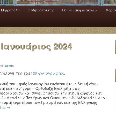
 Mητρόπολη
Ο Mητροπολίτης
Ποιμαντική Διακονία
Μορφω
ενο
εριεχόμενο
α
ς
Ιανουάριος 2024
της:
admin
συλλογή περιέχει
20 φωτογραφίες
.
ν 30ή του μηνός Ιανουαρίου εκάστου έτους διπλή άγει
ρτή και πανήγυρη η Ορθόδοξη Εκκλησία μας
νεορτάζουσα και συνευφημούσα την μνήμη αφενός των
ιών Mεγάλων Πατέρων και Οικουμενικών Διδασκάλων και
ν εορτή αφετέρου των Γραμμάτων και της Ελληνικής
εια
→