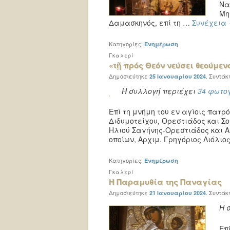
Να
Μη
Δαμασκηνός, επί τη …
Συνέχεια
Κατηγορίες:
Ενημέρωση
Γκαλερί
«τῇ πρός Θεόν νεύσει θεούμεν
Δημοσιεύτηκε
.
Συντάκ
25 Ιανουαρίου 2024
Η συλλογή περιέχει
34 φωτο
Επί τη μνήμη του εν αγίοις πατρ
Διδυμοτείχου, Ορεστιάδος και Σ
Ηλιού Σαγήνης-Ορεστιάδος και 
οποίων, Αρχιμ. Γρηγόριος Λιόλιο
Κατηγορίες:
Ενημέρωση
Γκαλερί
Η Παραμυθία της Παναγίας
Δημοσιεύτηκε
.
Συντάκ
21 Ιανουαρίου 2024
Η 
Επ