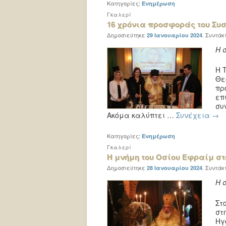
Κατηγορίες:
Ενημέρωση
Γκαλερί
16 χρόνια προσφοράς του Συ
Δημοσιεύτηκε
.
Συντάκ
29 Ιανουαρίου 2024
Η 
Η 
Θε
πρ
επ
συ
Ακόμα καλύπτει …
Συνέχεια
→
Κατηγορίες:
Ενημέρωση
Γκαλερί
Η μνήμη του Οσίου Εφραίμ στ
Δημοσιεύτηκε
.
Συντάκ
28 Ιανουαρίου 2024
Η 
Στ
στ
Ηγ