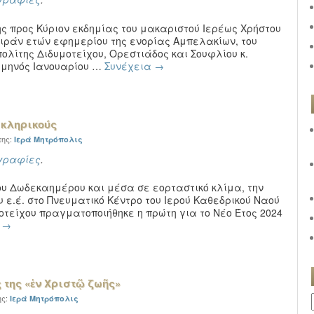
ης προς Κύριον εκδημίας του μακαριστού Ιερέως Χρήστου
ειράν ετών εφημερίου της ενορίας Αμπελακίων, του
ολίτης Διδυμοτείχου, Ορεστιάδος και Σουφλίου κ.
 μηνός Ιανουαρίου …
Συνέχεια
→
ς κληρικούς
της:
Ιερά Μητρόπολις
γραφίες
.
ου Δωδεκαημέρου και μέσα σε εορταστικό κλίμα, την
υ ε.έ. στο Πνευματικό Κέντρο του Ιερού Καθεδρικού Ναού
τείχου πραγματοποιήθηκε η πρώτη για το Νέο Έτος 2024
α
→
ς της «ἐν Χριστῷ ζωῆς»
ης:
Ιερά Μητρόπολις