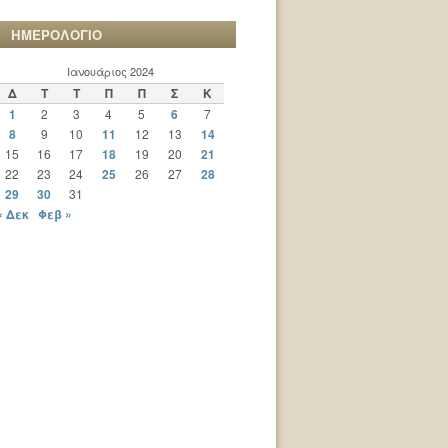
ΗΜΕΡΟΛΟΓΙΟ
Ιανουάριος 2024
Δ
Τ
Τ
Π
Π
Σ
Κ
1
2
3
4
5
6
7
8
9
10
11
12
13
14
15
16
17
18
19
20
21
22
23
24
25
26
27
28
29
30
31
« Δεκ
Φεβ »