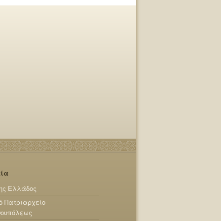
εία
ης Ελλάδος
ό Πατριαρχείο
νουπόλεως