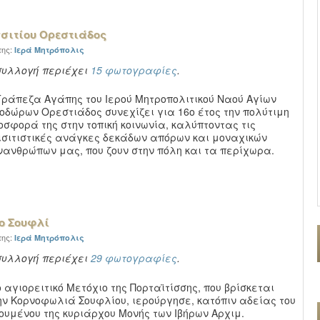
σσιτίου Ορεστιάδος
της:
Ιερά Μητρόπολις
συλλογή περιέχει
15 φωτογραφίες
.
Τράπεζα Αγάπης του Ιερού Μητροπολιτικού Ναού Αγίων
οδώρων Ορεστιάδος συνεχίζει για 16ο έτος την πολύτιμη
οσφορά της στην τοπική κοινωνία, καλύπτοντας τις
ισιτιστικές ανάγκες δεκάδων απόρων και μοναχικών
νανθρώπων μας, που ζουν στην πόλη και τα περίχωρα.
ο Σουφλί
της:
Ιερά Μητρόπολις
συλλογή περιέχει
29 φωτογραφίες
.
ο αγιορειτικό Μετόχιο της Πορταϊτίσσης, που βρίσκεται
ην Κορνοφωλιά Σουφλίου, ιερούργησε, κατόπιν αδείας του
ουμένου της κυριάρχου Μονής των Ιβήρων Αρχιμ.