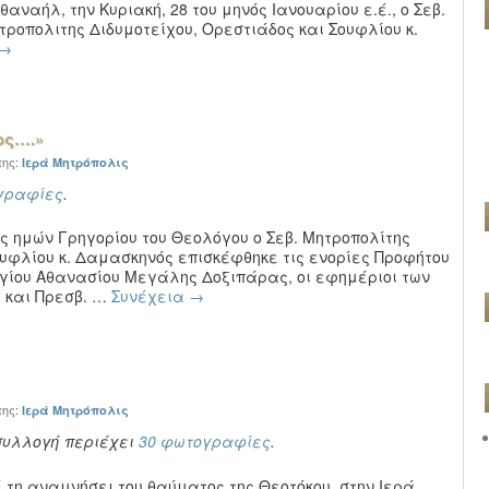
θαναήλ, την Κυριακή, 28 του μηνός Ιανουαρίου ε.έ., ο Σεβ.
τροπολιτης Διδυμοτείχου, Ορεστιάδος και Σουφλίου κ.
→
ος….»
της:
Ιερά Μητρόπολις
γραφίες
.
ός ημών Γρηγορίου του Θεολόγου ο Σεβ. Μητροπολίτης
ουφλίου κ. Δαμασκηνός επισκέφθηκε τις ενορίες Προφήτου
Αγίου Αθανασίου Μεγάλης Δοξιπάρας, οι εφημέριοι των
ς και Πρεσβ. …
Συνέχεια
→
της:
Ιερά Μητρόπολις
συλλογή περιέχει
30 φωτογραφίες
.
ί τη αναμνήσει του θαύματος της Θεοτόκου, στην Ιερά