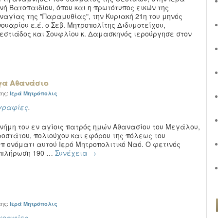
νή Βατοπαιδίου, όπου και η πρωτότυπος εικών της
ναγίας της ʺΠαραμυθίαςʺ, την Κυριακή 21η του μηνός
νουαρίου ε.έ. ο Σεβ. Μητροπολίτης Διδυμοτείχου,
εστιάδος και Σουφλίου κ. Δαμασκηνός ιερούργησε στον
έγα Αθανάσιο
της:
Ιερά Μητρόπολις
γραφίες
.
νήμη του εν αγίοις πατρός ημών Αθανασίου του Μεγάλου,
οστάτου, πολιούχου και εφόρου της πόλεως του
επ ονόματι αυτού Ιερό Μητροπολιτικό Ναό. Ο φετινός
μπλήρωση 190 …
Συνέχεια
→
της:
Ιερά Μητρόπολις
γραφίες
.