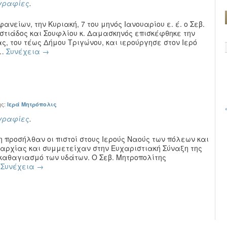
γραφίες
.
νείων, την Κυριακή, 7 του μηνός Ιανουαρίου ε. έ. ο Σεβ.
στιάδος και Σουφλίου κ. Δαμασκηνός επισκέφθηκε την
, του τέως Δήμου Τριγώνου, και ιερούργησε στον Ιερό
 …
Συνέχεια
→
ης:
Ιερά Μητρόπολις
γραφίες
.
η προσήλθαν οι πιστοί στους Ιερούς Ναούς των πόλεων και
παρχίας και συμμετείχαν στην Ευχαριστιακή Σύναξη της
καθαγιασμό των υδάτων. Ο Σεβ. Μητροπολίτης
…
Συνέχεια
→