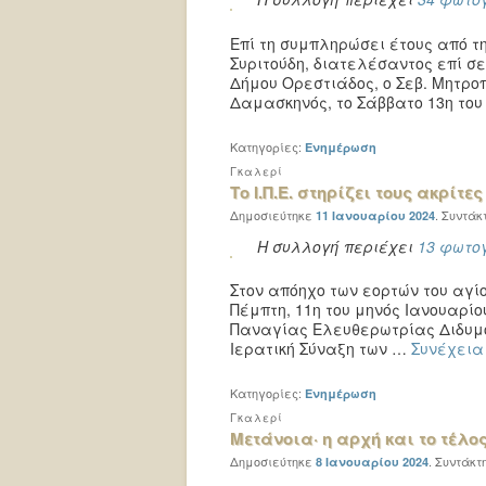
Επί τη συμπληρώσει έτους από τ
Συριτούδη, διατελέσαντος επί σ
Δήμου Ορεστιάδος, ο Σεβ. Μητροπ
Δαμασκηνός, το Σάββατο 13η του
Κατηγορίες:
Ενημέρωση
Γκαλερί
Το Ι.Π.Ε. στηρίζει τους ακρίτε
Δημοσιεύτηκε
.
Συντάκ
11 Ιανουαρίου 2024
Η συλλογή περιέχει
13 φωτο
Στον απόηχο των εορτών του αγί
Πέμπτη, 11η του μηνός Ιανουαρίο
Παναγίας Ελευθερωτρίας Διδυμο
Ιερατική Σύναξη των …
Συνέχει
Κατηγορίες:
Ενημέρωση
Γκαλερί
Μετάνοια· η αρχή και το τέλο
Δημοσιεύτηκε
.
Συντάκτ
8 Ιανουαρίου 2024