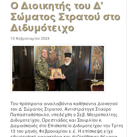
Ο Διοικητής του Δ’
Σώματος Στρατού στο
Διδυμότειχο
13 Φεβρουαρίου 2024
Τον πρόσφατα αναλαβόντα καθήκοντα Διοικητού
του Δ’ Σώματος Στρατού, Αντιστράτηγο Σταύρο
Παπασταθόπουλο, υπεδέχθη ο Σεβ. Μητροπολίτης
Διδυμοτείχου, Ορεστιάδος και Σουφλίου κ.
Δαμασκηνός στο Επισκοπείο Διδυμοτείχου την Τρίτη
13 του μηνός Φεβρουαρίου ε.έ. Η επίσκεψη είχε
εθιμοτυπικό χαρακτήρα και συζητήθηκαν θέματα