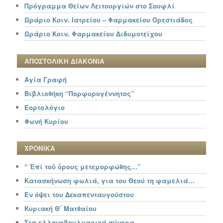
Πρόγραμμα Θείων Λειτουργιών στο Σουφλί
Ωράριο Κοιν. Ιατρείου – Φαρμακείου Ορεστιάδος
Ωράριο Κοιν. Φαρμακείου Διδυμοτείχου
ΑΠΟΣΤΟΛΙΚΗ ΔΙΑΚΟΝΙΑ
Αγία Γραφή
Βιβλιοθήκη “Πορφυρογέννητος”
Εορτολόγιο
Φωνή Κυρίου
ΧΡΟΝΙΚΑ
“ Ἐπί τοῦ ὄρους μετεμορφώθης…”
Κατασκήνωση φωλιά, για του Θεού τη φαμελιά…
Εν όψει του Δεκαπενταυγούστου
Κυριακή Θ΄ Ματθαίου
Στα ελληνοβουλγαρικά σύνορα