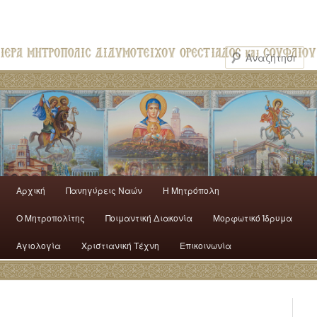
Αρχική
Πανηγύρεις Ναών
H Mητρόπολη
Ο Mητροπολίτης
Ποιμαντική Διακονία
Μορφωτικό Ίδρυμα
Αγιολογία
Χριστιανική Τέχνη
Επικοινωνία