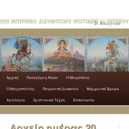
Αρχική
Πανηγύρεις Ναών
H Mητρόπολη
Ο Mητροπολίτης
Ποιμαντική Διακονία
Μορφωτικό Ίδρυμα
Αγιολογία
Χριστιανική Τέχνη
Επικοινωνία
Αρχείο ημέρας
20