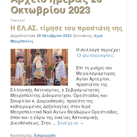
Οκτωβρίου 2023
Γκαλερί
Η ΕΛ.ΑΣ. τίμησε τον προστάτη της
Δημοσιεύτηκε
20 Οκτωβρίου 2023
.
Συντάκτης:
Ιερά
Μητρόπολις
Η συλλογή περιέχει
13 φωτογραφίες
.
Επί τη μνήμη του
Μεγαλομάρτυρος
Αγίου Αρτεμίου,
προστάτου της
Ελληνικής Αστυνομίας, ο Σεβασμιώτατος
Μητροπολίτης Διδυμοτείχου, Ορεστιάδος και
Σουφλίου κ. Δαμασκηνός, προέστη της
καθιερωμένης Δοξολογίας στον Ιερό
Μητροπολιτικό Ναό Αγίων Θεοδώρων Ορεστιάδος,
όπου και η έδρα της οικείας Αστυνομικής
Διευθύνσεως. Στην …
Συνέχεια
→
Κατηγορίες:
Ενημέρωση