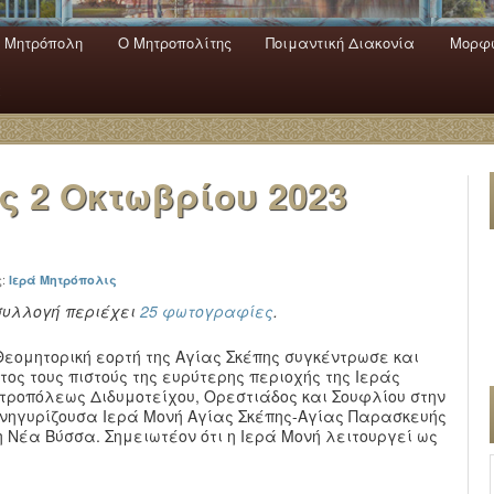
 Mητρόπολη
Ο Mητροπολίτης
Ποιμαντική Διακονία
Μορφω
ενο
εριεχόμενο
α
ας
2 Οκτωβρίου 2023
ς:
Ιερά Μητρόπολις
συλλογή περιέχει
25 φωτογραφίες
.
Θεομητορική εορτή της Αγίας Σκέπης συγκέντρωσε και
τος τους πιστούς της ευρύτερης περιοχής της Ιεράς
τροπόλεως Διδυμοτείχου, Ορεστιάδος και Σουφλίου στην
νηγυρίζουσα Ιερά Μονή Αγίας Σκέπης-Αγίας Παρασκευής
η Νέα Βύσσα. Σημειωτέον ότι η Ιερά Μονή λειτουργεί ως