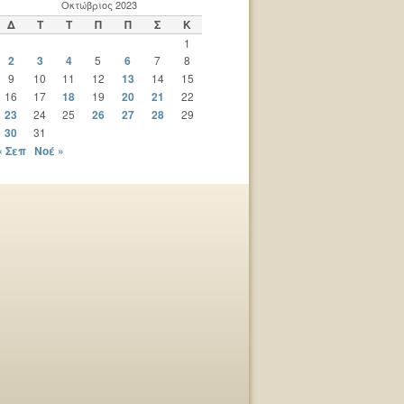
Οκτώβριος 2023
Δ
Τ
Τ
Π
Π
Σ
Κ
1
2
3
4
5
6
7
8
9
10
11
12
13
14
15
16
17
18
19
20
21
22
23
24
25
26
27
28
29
30
31
« Σεπ
Νοέ »