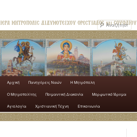
Αρχική
Πανηγύρεις Ναών
H Mητρόπολη
Ο Mητροπολίτης
Ποιμαντική Διακονία
Μορφωτικό Ίδρυμα
Αγιολογία
Χριστιανική Τέχνη
Επικοινωνία