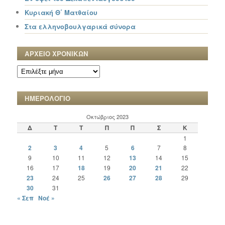
Κυριακή Θ΄ Ματθαίου
Στα ελληνοβουλγαρικά σύνορα
ΑΡΧΕΙΟ ΧΡΟΝΙΚΩΝ
ΑΡΧΕΙΟ
ΧΡΟΝΙΚΩΝ
ΗΜΕΡΟΛΟΓΙΟ
Οκτώβριος 2023
Δ
Τ
Τ
Π
Π
Σ
Κ
1
2
3
4
5
6
7
8
9
10
11
12
13
14
15
16
17
18
19
20
21
22
23
24
25
26
27
28
29
30
31
« Σεπ
Νοέ »