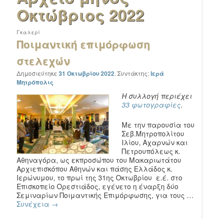
Οκτώβριος 2022
Γκαλερί
Ποιμαντική επιμόρφωση
στελεχών
Δημοσιεύτηκε
31 Οκτωβρίου 2022
.
Συντάκτης:
Ιερά
Μητρόπολις
Η συλλογή περιέχει
33 φωτογραφίες
.
Με την παρουσία του
Σεβ.Μητροπολίτου
Ιλίου, Αχαρνών και
Πετρουπόλεως κ.
Αθηναγόρα, ως εκπροσώπου του Μακαριωτάτου
Αρχιεπισκόπου Αθηνών και πάσης Ελλάδος κ.
Ιερώνυμου, το πρωί της 31ης Οκτωβρίου ε.έ. στο
Επισκοπείο Ορεστιάδος, εγένετο η έναρξη δύο
Σεμιναρίων Ποιμαντικής Επιμόρφωσης, για τους …
Συνέχεια
→