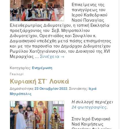
Επικείμενης της
πανηγύρεως του
Ιερού Καθεδρικού
Ναού Παναγίας
Ελευθερωτρίας Διδυμοτείχου, η τοπική Εκκλησία
προεξάρχοντος του Σεβ. Μητροπολίτου
Διδυμοτείχου, Ορεστιάδος και Σουφλίου κ.
Δαμασκηνού υπεδέχθη μετά πάσης επισημότητος
και με την παρουσία του Δημάρχου Διδυμοτείχου
Ρωμύλου Χατζηγιάννογλου, του Διοικητού της XVI
Μεραρχίας …
Συνέχεια
→
Κατηγορίες:
Ενημέρωση
Γκαλερί
Κυριακή ΣΤ΄ Λουκά
Δημοσιεύτηκε
23 Οκτωβρίου 2022
.
Συντάκτης:
Ιερά
Μητρόπολις
Η συλλογή περιέχει
24 φωτογραφίες
.
Στον Ιερό Ενοριακό
Ναό Κοιμήσεως