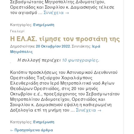
Σεβασμιώτατος Μητροπολίτης Διδυμοτείχου,
Ορεστιάδος και Σουφλίου κ. Δαμασκηνός τέλεσε
τον αγιασμό …
Συνέχεια
→
Κατηγορίες:
Ενημέρωση
Γκαλερί
Η ΕΛ.ΑΣ. τίμησε τον προστάτη της
Δημοσιεύτηκε
20 Οκτωβρίου 2022
.
Συντάκτης:
Ιερά
Μητρόπολις
Η συλλογή περιέχει
10 φωτογραφίες
.
Κατόπιν προσκλήσεως του Αστυνομικού Διευθυντού
Ορεστιάδος Ταξιάρχου Χαραλάμπους
Ελευθεριάδη στον Ιερό Μητροπολιτικό ναό Αγίων
Θεοδώρων Ορεστιάδος, στις 20 του μηνός
Οκτωβρίου ε.έ., προεξάρχοντος του Σεβασμιωτάτου
Μητροπολίτου Διδυμοτείχου, Ορεστιάδος και
Σουφλίου κ. Δαμασκηνού εψάλη η καθιερωμένη
Δοξολογία επί τη μνήμη του …
Συνέχεια
→
Κατηγορίες:
Ενημέρωση
Πλοήγηση στα άρθρα
←
Προηγούμενα άρθρα