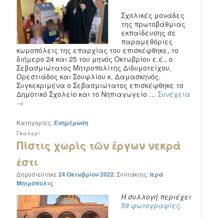
Σχολικές μονάδες
της πρωτοβάθμιας
εκπαίδευσης σε
παραμεθόριες
κωμοπόλεις της επαρχίας του επισκέφθηκε, το
διήμερο 24 και 25 του μηνός Οκτωβρίου ε.έ., ο
Σεβασμιώτατος Μητροπολίτης Διδυμοτείχου,
Ορεστιάδος και Σουφλίου κ. Δαμασκηνός.
Συγκεκριμένα ο Σεβασμιώτατος επισκέφθηκε το
Δημοτικό Σχολείο και το Νηπιαγωγείο …
Συνέχεια
→
Κατηγορίες:
Ενημέρωση
Γκαλερί
Πίστις χωρὶς τῶν ἔργων νεκρά
ἐστι
Δημοσιεύτηκε
24 Οκτωβρίου 2022
.
Συντάκτης:
Ιερά
Μητρόπολις
Η συλλογή περιέχει
59 φωτογραφίες
.