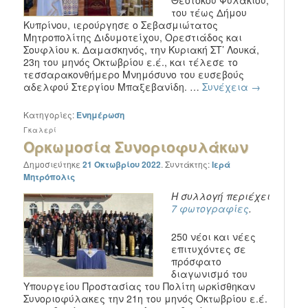
Θεοτόκου Φυλακίου,
του τέως Δήμου
Κυπρίνου, ιερούργησε ο Σεβασμιώτατος
Μητροπολίτης Διδυμοτείχου, Ορεστιάδος και
Σουφλίου κ. Δαμασκηνός, την Κυριακή ΣΤ’ Λουκά,
23η του μηνός Οκτωβρίου ε.έ., και τέλεσε το
τεσσαρακονθήμερο Μνημόσυνο του ευσεβούς
αδελφού Στεργίου Μπαξεβανίδη. …
Συνέχεια
→
Κατηγορίες:
Ενημέρωση
Γκαλερί
Ορκωμοσία Συνοριοφυλάκων
Δημοσιεύτηκε
21 Οκτωβρίου 2022
.
Συντάκτης:
Ιερά
Μητρόπολις
Η συλλογή περιέχει
7 φωτογραφίες
.
250 νέοι και νέες
επιτυχόντες σε
πρόσφατο
διαγωνισμό του
Υπουργείου Προστασίας του Πολίτη ωρκίσθηκαν
Συνοριοφύλακες την 21η του μηνός Οκτωβρίου ε.έ.