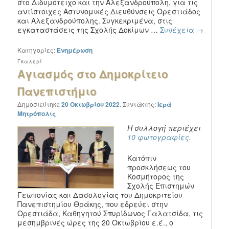
στο Διδυμότειχο και την Αλεξανδρούπολη, για τις
αντίστοιχες Αστυνομικές Διευθύνσεις Ορεστιάδος
και Αλεξανδρούπολης. Συγκεκριμένα, στις
εγκαταστάσεις της Σχολής Δοκίμων …
Συνέχεια
→
Κατηγορίες:
Ενημέρωση
Γκαλερί
Αγιασμός στο Δημοκρίτειο
Πανεπιστήμιο
Δημοσιεύτηκε
20 Οκτωβρίου 2022
.
Συντάκτης:
Ιερά
Μητρόπολις
Η συλλογή περιέχει
10 φωτογραφίες
.
Κατόπιν
προσκλήσεως του
Κοσμήτορος της
Σχολής Επιστημών
Γεωπονίας και Δασολογίας του Δημοκριτείου
Πανεπιστημίου Θράκης, που εδρεύει στην
Ορεστιάδα, Καθηγητού Σπυρίδωνος Γαλατσίδα, τις
μεσημβρινές ώρες της 20 Οκτωβρίου ε.έ., ο