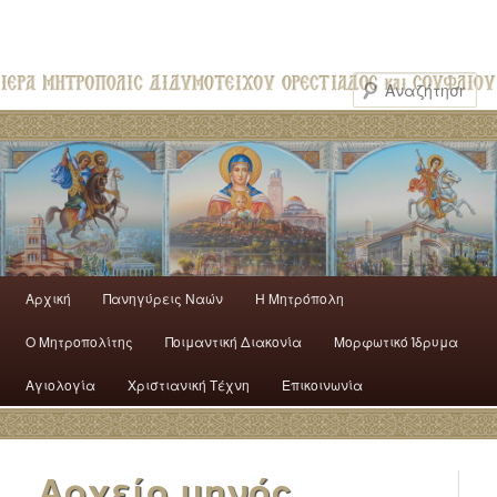
Αρχική
Πανηγύρεις Ναών
H Mητρόπολη
Ο Mητροπολίτης
Ποιμαντική Διακονία
Μορφωτικό Ίδρυμα
Αγιολογία
Χριστιανική Τέχνη
Επικοινωνία
Αρχείο μηνός