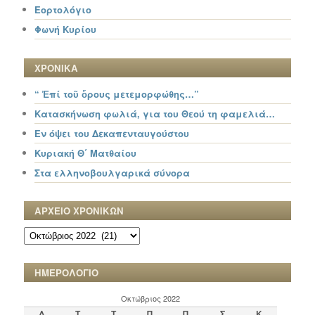
Εορτολόγιο
Φωνή Κυρίου
ΧΡΟΝΙΚΑ
“ Ἐπί τοῦ ὄρους μετεμορφώθης…”
Κατασκήνωση φωλιά, για του Θεού τη φαμελιά…
Εν όψει του Δεκαπενταυγούστου
Κυριακή Θ΄ Ματθαίου
Στα ελληνοβουλγαρικά σύνορα
ΑΡΧΕΙΟ ΧΡΟΝΙΚΩΝ
ΑΡΧΕΙΟ
ΧΡΟΝΙΚΩΝ
ΗΜΕΡΟΛΟΓΙΟ
Οκτώβριος 2022
Δ
Τ
Τ
Π
Π
Σ
Κ