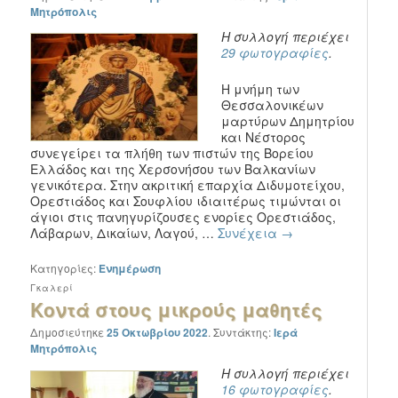
Μητρόπολις
Η συλλογή περιέχει
29 φωτογραφίες
.
Η μνήμη των
Θεσσαλονικέων
μαρτύρων Δημητρίου
και Νέστορος
συνεγείρει τα πλήθη των πιστών της Βορείου
Ελλάδος και της Χερσονήσου των Βαλκανίων
γενικότερα. Στην ακριτική επαρχία Διδυμοτείχου,
Ορεστιάδος και Σουφλίου ιδιαιτέρως τιμώνται οι
άγιοι στις πανηγυρίζουσες ενορίες Ορεστιάδος,
Λάβαρων, Δικαίων, Λαγού, …
Συνέχεια
→
Κατηγορίες:
Ενημέρωση
Γκαλερί
Κοντά στους μικρούς μαθητές
Δημοσιεύτηκε
25 Οκτωβρίου 2022
.
Συντάκτης:
Ιερά
Μητρόπολις
Η συλλογή περιέχει
16 φωτογραφίες
.