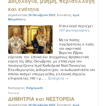
Δοξολογία, μνήμη, περισυλλογή
και ενότητα
Δημοσιεύτηκε
28 Οκτωβρίου 2022
.
Συντάκτης:
Ιερά
Μητρόπολις
Η συλλογή περιέχει
107 φωτογραφίες
.
Μετά πάσης
λαμπρότητος ο λαός
του ακριτικού
Βορείου Έβρου
εόρτασε την εθνική και συγχρόνως θρησκευτική
εορτή της 28ης Οκτωβρίου, με επίκεντρο τον
πανηγυρίζοντα Ιερό Καθεδρικό Ναό Παναγίας
Ελευθερωτρίας Διδυμοτείχου, το κωδωνοστάσιο του
οποίου κοσμεί υπερμεγέθης ελληνική σημαία,
επιφανείας 100 τ.μ., …
Συνέχεια
→
Κατηγορίες:
Ενημέρωση
Γκαλερί
ΔΗΜΗΤΡΙΑ και ΝΕΣΤΟΡΕΙΑ
Δημοσιεύτηκε
26 Οκτωβρίου 2022
.
Συντάκτης:
Ιερά