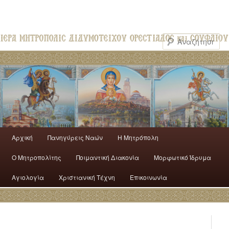
Αρχική
Πανηγύρεις Ναών
H Mητρόπολη
Ο Mητροπολίτης
Ποιμαντική Διακονία
Μορφωτικό Ίδρυμα
Αγιολογία
Χριστιανική Τέχνη
Επικοινωνία