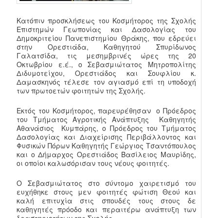
Κατόπιν προσκλήσεως του Κοσμήτορος της Σχολής
Επιστημών Γεωπονίας και Δασολογίας του
Δημοκριτείου Πανεπιστημίου Θράκης, που εδρεύει
στην Ορεστιάδα, Καθηγητού Σπυρίδωνος
Γαλατσίδα, τις μεσημβρινές ώρες της 20
Οκτωβρίου ε.έ., ο Σεβασμιώτατος Μητροπολίτης
Διδυμοτείχου, Ορεστιάδος και Σουφλίου κ.
Δαμασκηνός τέλεσε τον αγιασμό επί τη υποδοχή
των πρωτοετών φοιτητών της Σχολής.
Εκτός του Κοσμήτορος, παρευρέθησαν ο Πρόεδρος
του Τμήματος Αγροτικής Ανάπτυξης Καθηγητής
Αθανάσιος Κυμπάρης, ο Πρόεδρος του Τμήματος
Δασολογίας και Διαχείρισης Περιβάλλοντος και
Φυσικών Πόρων Καθηγητής Γεώργιος Τσαντόπουλος
και ο Δήμαρχος Ορεστιάδος Βασίλειος Μαυρίδης,
οι οποίοι καλωσόρισαν τους νέους φοιτητές.
Ο Σεβασμιώτατος στο σύντομο χαιρετισμό του
ευχήθηκε στους μεν φοιτητές φώτιση Θεού και
καλή επιτυχία στις σπουδές τους στους δε
καθηγητές πρόοδο και περαιτέρω ανάπτυξη των
δραστηριοτήτων της Σχολής.