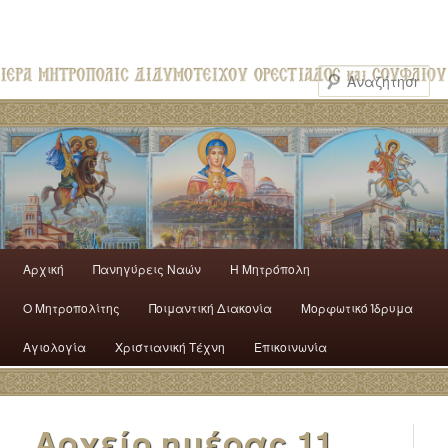
Αρχική
Πανηγύρεις Ναών
H Mητρόπολη
Ο Mητροπολίτης
Ποιμαντική Διακονία
Μορφωτικό Ίδρυμα
Αγιολογία
Χριστιανική Τέχνη
Επικοινωνία
Αρχείο ημέρας
11