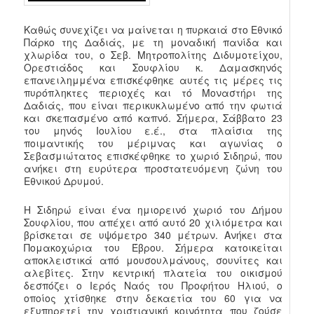
Καθώς συνεχίζει να μαίνεται η πυρκαιά στο Εθνικό
Πάρκο της Δαδιάς, με τη μοναδική πανίδα και
χλωρίδα του, ο Σεβ. Μητροπολίτης Διδυμοτείχου,
Ορεστιάδος και Σουφλίου κ. Δαμασκηνός
επανειλημμένα επισκέφθηκε αυτές τις μέρες τις
πυρόπληκτες περιοχές και τό Μοναστήρι της
Δαδιάς, που είναι περικυκλωμένο από την φωτιά
και σκεπασμένο από καπνό. Σήμερα, Σάββατο 23
του μηνός Ιουλίου ε.έ., στα πλαίσια της
ποιμαντικής του μέριμνας και αγωνίας ο
Σεβασμιώτατος επισκέφθηκε το χωριό Σιδηρώ, που
ανήκει στη ευρύτερα προστατευόμενη ζώνη του
Εθνικού Δρυμού.
Η Σιδηρώ είναι ένα ημιορεινό χωριό του Δήμου
Σουφλίου, που απέχει από αυτό 20 χιλιόμετρα και
βρίσκεται σε υψόμετρο 340 μέτρων. Ανήκει στα
Πομακοχώρια του Έβρου. Σήμερα κατοικείται
αποκλειστικά από μουσουλμάνους, σουνίτες και
αλεβίτες. Στην κεντρική πλατεία του οικισμού
δεσπόζει ο Ιερός Ναός του Προφήτου Ηλιού, ο
οποίος χτίσθηκε στην δεκαετία του 60 για να
εξυπηρετεί την χριστιανική κοινότητα που ζούσε