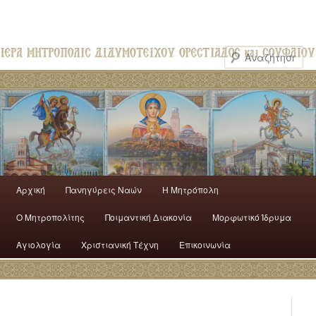
Αρχική
Πανηγύρεις Ναών
H Mητρόπολη
Ο Mητροπολίτης
Ποιμαντική Διακονία
Μορφωτικό Ίδρυμα
Αγιολογία
Χριστιανική Τέχνη
Επικοινωνία