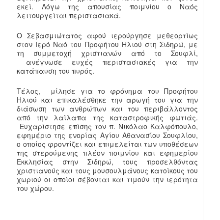
εκεί. Λόγω της απουσίας ποιμνίου ο Ναός
λειτουργείται περιστασιακά.
Ο Σεβασμιώτατος αφού ιερούργησε μεθεορτίως
στον Ιερό Ναό του Προφήτου Ηλιού στη Σιδηρώ, με
τη συμμετοχή χριστιανών από το Σουφλί,
ανέγνωσε ευχές περιστασιακές για την
κατάπαυση του πυρός.
Τέλος, μίλησε για το φρόνημα του Προφήτου
Ηλιού και επικαλέσθηκε την αρωγή του για την
διάσωση των ανθρώπων και του περιβάλλοντος
από την λαίλαπα της καταστροφικής φωτιάς.
Ευχαρίστησε επίσης τον π. Νικόλαο Καλφόπουλο,
εφημέριο της ενορίας Αγίου Αθανασίου Σουφλίου,
ο οποίος φροντίζει και επιμελείται των υποθέσεων
της στερούμενης πλέον ποιμνίου και εφημερίου
Εκκλησίας στην Σιδηρώ, τους προσελθόντας
χριστιανούς και τους μουσουλμάνους κατοίκους του
χωριού οι οποίοι σέβονται και τιμούν την ιερότητα
του χώρου.