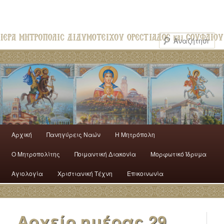
Αρχική
Πανηγύρεις Ναών
H Mητρόπολη
Ο Mητροπολίτης
Ποιμαντική Διακονία
Μορφωτικό Ίδρυμα
Αγιολογία
Χριστιανική Τέχνη
Επικοινωνία
Αρχείο ημέρας
29