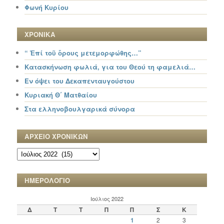
Φωνή Κυρίου
ΧΡΟΝΙΚΑ
“ Ἐπί τοῦ ὄρους μετεμορφώθης…”
Κατασκήνωση φωλιά, για του Θεού τη φαμελιά…
Εν όψει του Δεκαπενταυγούστου
Κυριακή Θ΄ Ματθαίου
Στα ελληνοβουλγαρικά σύνορα
ΑΡΧΕΙΟ ΧΡΟΝΙΚΩΝ
ΑΡΧΕΙΟ
ΧΡΟΝΙΚΩΝ
ΗΜΕΡΟΛΟΓΙΟ
Ιούλιος 2022
Δ
Τ
Τ
Π
Π
Σ
Κ
1
2
3