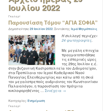
Ιουλίου 2022
Γκαλερί
Παρουσίαση Τόμου “ΑΓΙΑ ΣΟΦΙΑ”
Δημοσιεύτηκε
29 Ιουλίου 2022
.
Συντάκτης:
Ιερά Μητρόπολις
Η συλλογή περιέχει
24 φωτογραφίες
.
Με μεγάλη επιτυχία
πραγματοποιήθηκε
τις εσπερινές ώρες
της 29ης Ιουλίου ε.έ.
στην βυζαντινή Καστροπολιτεία του Διδυμοτείχου,
στα Προπύλαια του Ιερού Καθεδρικού Ναού
Παναγίας Ελευθερωτρίας και κάτω από τη σκιά
του μεγαλοπρεπούς ανδριάντος του Κωνσταντίνου
Παλαιολόγου, η παρουσίαση του πρότριτα
κυκλοφορηθέντος …
Συνέχεια
→
Κατηγορίες:
Ενημέρωση
Γκαλερί