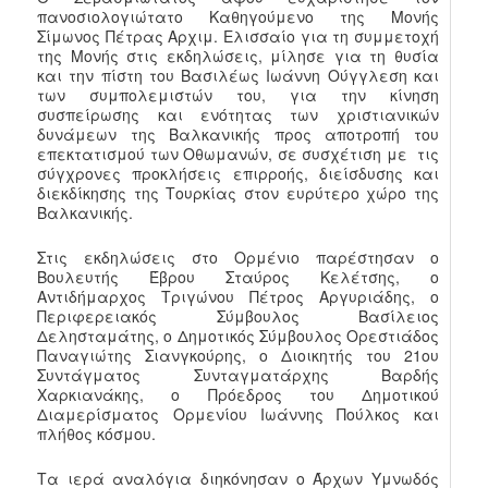
πανοσιολογιώτατο Καθηγούμενο της Μονής
Σίμωνος Πέτρας Αρχιμ. Ελισσαίο για τη συμμετοχή
της Μονής στις εκδηλώσεις, μίλησε για τη θυσία
και την πίστη του Βασιλέως Ιωάννη Ούγγλεση και
των συμπολεμιστών του, για την κίνηση
συσπείρωσης και ενότητας των χριστιανικών
δυνάμεων της Βαλκανικής προς αποτροπή του
επεκτατισμού των Οθωμανών, σε συσχέτιση με τις
σύγχρονες προκλήσεις επιρροής, διείσδυσης και
διεκδίκησης της Τουρκίας στον ευρύτερο χώρο της
Βαλκανικής.
Στις εκδηλώσεις στο Ορμένιο παρέστησαν ο
Βουλευτής Έβρου Σταύρος Κελέτσης, ο
Αντιδήμαρχος Τριγώνου Πέτρος Αργυριάδης, ο
Περιφερειακός Σύμβουλος Βασίλειος
Δελησταμάτης, ο Δημοτικός Σύμβουλος Ορεστιάδος
Παναγιώτης Σιανγκούρης, ο Διοικητής του 21ου
Συντάγματος Συνταγματάρχης Βαρδής
Χαρκιανάκης, ο Πρόεδρος του Δημοτικού
Διαμερίσματος Ορμενίου Ιωάννης Πούλκος και
πλήθος κόσμου.
Τα ιερά αναλόγια διηκόνησαν ο Άρχων Υμνωδός