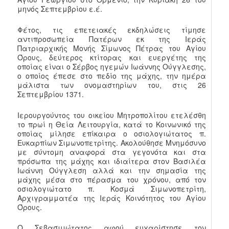
μηνός Σεπτεμβρίου ε.έ.
Φέτος, τις επετειακές εκδηλώσεις τίμησε
αντιπροσωπεία Πατέρων εκ της Ιεράς
Πατριαρχικής Μονής Σίμωνος Πέτρας του Αγίου
Όρους, δεύτερος κτίτορας και ευεργέτης της
οποίας είναι ο Σέρβος ηγεμών Ιωάννης Ούγγλεσης,
ο οποίος έπεσε στο πεδίο της μάχης, την ημέρα
μάλιστα των ονομαστηρίων του, στις 26
Σεπτεμβρίου 1371.
Ιερουργούντος του οικείου Μητροπολίτου ετελέσθη
το πρωί η Θεία Λειτουργία, κατά το Κοινωνικό της
οποίας μίλησε επίκαιρα ο οσιολογιώτατος π.
Ευκαρπίων Σιμωνοπετρίτης. Ακολούθησε Μνημόσυνο
με σύντομη αναφορά στα γεγονότα και στα
πρόσωπα της μάχης και ιδιαίτερα στον Βασιλέα
Ιωάννη Ούγγλεση αλλά και την σημασία της
μάχης μέσα στο πέρασμα του χρόνου, από τον
οσιολογιώτατο π. Κοσμά Σιμωνοπετρίτη,
Αρχιγραμματέα της Ιεράς Κοινότητος του Αγίου
Όρους.
Ο Σεβασμιώτατος αφού ευχαρίστησε τον