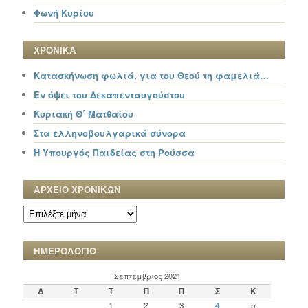
Φωνή Κυρίου
ΧΡΟΝΙΚΑ
Κατασκήνωση φωλιά, για του Θεού τη φαμελιά…
Εν όψει του Δεκαπενταυγούστου
Κυριακή Θ΄ Ματθαίου
Στα ελληνοβουλγαρικά σύνορα
Η Υπουργός Παιδείας στη Ρούσσα
ΑΡΧΕΙΟ ΧΡΟΝΙΚΩΝ
ΑΡΧΕΙΟ
ΧΡΟΝΙΚΩΝ
ΗΜΕΡΟΛΟΓΙΟ
Σεπτέμβριος 2021
Δ
Τ
Τ
Π
Π
Σ
Κ
1
2
3
4
5