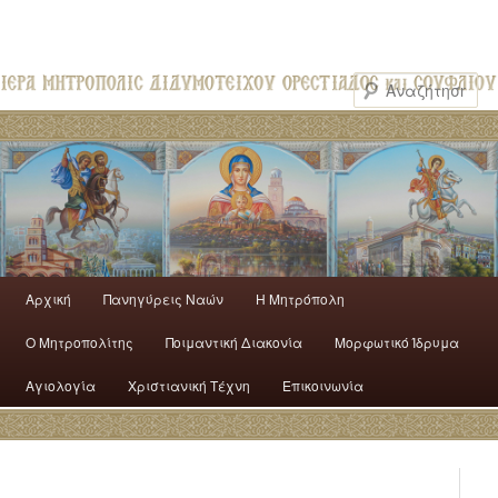
Αρχική
Πανηγύρεις Ναών
H Mητρόπολη
Ο Mητροπολίτης
Ποιμαντική Διακονία
Μορφωτικό Ίδρυμα
Αγιολογία
Χριστιανική Τέχνη
Επικοινωνία