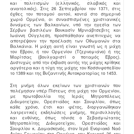
και πολιτισμών (ελληνικός, σλαβικός και
ανατολικός). Στις 26 Σεπτεμβρίου του 1371, στις
όχθες του ποταμού αυτού, κοντά στο σημερινό
χωριό Ορμένιο, οι συνασπισμένες χριστιανικές
δυνάμεις των Βαλκανίων, υπό την ηγεσία των
Σέρβων βασιλέων Βουκασίν Μρνιάβτσεβιτς και
Ιωάννη Ούγγλεση, προσπάθησαν ανεπιτυχώς να
αποτρέψουν την προέλαση των Οθωμανών στα
Βαλκάνια. Η μάχη αυτή είναι γνωστή ως η μάχη
του Έβρου, ή του Ορμενίου (Τζερνομιάνο) ή της
Μαρίτσας (βουλγαριστί ο ποταμός Έβρος).
Δυστυχώς από την έκβαση αυτής της μάχης κρίθηκε
αργότερα και η τύχη της μάχης του Κοσσυφοπεδίου
το 1389 και της Βυζαντινής Αυτοκρατορίας το 1453.
Στη μνήμη όλων εκείνων των χριστιανών που
πολέμησαν υπέρ Πίστεως στη μάχη του Ορμενίου,
με πρωτοβουλία της Ιεράς Μητροπόλεως
Διδυμοτείχου, Ορεστιάδος και Σουφλίου, όπως
κάθε χρόνο, έτσι και φέτος, διοργανώθηκαν
λατρευτικές εκδηλώσεις μνήμης, περισυλλογής
και ευθύνης, όπως τόνισε ο Σεβασμιώτατος
Μητροπολίτης Διδυμοτείχου, Ορεστιάδος και
Σουφλίου κ. Δαμασκηνός, στον Ιερό Ενοριακό Ναό
Αγίου Γεωργίου στο Ορμένιο, την Κυριακή 26 του