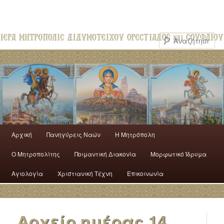
Αρχική
Πανηγύρεις Ναών
H Mητρόπολη
Ο Mητροπολίτης
Ποιμαντική Διακονία
Μορφωτικό Ίδρυμα
Αγιολογία
Χριστιανική Τέχνη
Επικοινωνία
Αρχείο ημέρας
14