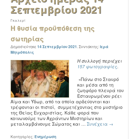
Σεπτεμβρίου 2021
Γκαλερί
Η θυσία προϋπόθεση της
σωτηρίας
Δημοσιεύτηκε
14 Σεπτεμβρίου 2021
.
Συντάκτης:
Ιερά
Μητρόπολις
Η συλλογή περιέχει
157 φωτογραφίες
.
«Πάνω στο Σταυρό
και μέσα από τη
ζωηφόρο πλευρά του
Εσταυρωμένου ρέει
Αίμα και Ύδωρ, από τα οποία αρδεύονται και
τρέφονται οι πιστοί, συμμετέχοντας στο μυστήριο
της Θείας Ευχαριστίας. Κάθε φορά που
κοινωνούμε των Αχράντων Μυστηρίων και
μεταλαμβάνουμε Σώματος και …
Συνέχεια
→
Κατηγορίες:
Ενημέρωση