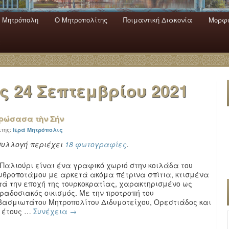
 Mητρόπολη
Ο Mητροπολίτης
Ποιμαντική Διακονία
Μορφω
ενο
εριεχόμενο
α
ας
24 Σεπτεμβρίου 2021
ερώσασα τὴν Σήν
κτης:
Ιερά Μητρόπολις
συλλογή περιέχει
18 φωτογραφίες
.
 Παλιούρι είναι ένα γραφικό χωριό στην κοιλάδα του
υθροποτάμου με αρκετά ακόμα πέτρινα σπίτια, κτισμένα
τά την εποχή της τουρκοκρατίας, χαρακτηρισμένο ως
ραδοσιακός οικισμός. Με την προτροπή του
βασμιωτάτου Μητροπολίτου Διδυμοτείχου, Ορεστιάδος και
υ έτους …
Συνέχεια
→