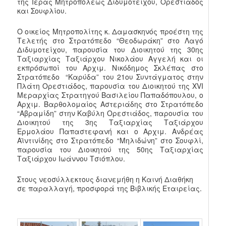
της Ιεράς Μητροπόλεως Διδυμοτείχου, Ορεστιάδος
και Σουφλίου.
Ο οικείος Μητροπολίτης κ. Δαμασκηνός προέστη της
Τελετής στο Στρατόπεδο “Θεοδωράκη” στο Λαγό
Διδυμοτείχου, παρουσία του Διοικητού της 30ης
Ταξιαρχίας Ταξιάρχου Νικολάου Αγγελή και οι
εκπρόσωποί του Αρχιμ. Νικόδημος Σκλέπας στο
Στρατόπεδο “Καρύδα” του 21ου Συντάγματος στην
Πλάτη Ορεστιάδος, παρουσία του Διοικητού της XVI
Mεραρχίας Στρατηγού Βασιλείου Παπαδόπουλου, ο
Αρχιμ. Βαρθολομαίος Αστεριάδης στο Στρατόπεδο
“Αβραμίδη” στην Καβύλη Ορεστιάδος, παρουσία του
Διοικητού της 3ης Ταξιαρχίας Ταξιάρχου
Ερμολάου Παπαστεφανή και ο Αρχιμ. Ανδρέας
Αϊντινίδης στο Στρατόπεδο “Μηλιδώνη” στο Σουφλί,
παρουσία του Διοικητού της 50ης Ταξιαρχίας
Ταξιάρχου Ιωάννου Τσιόπλου.
Στους νεοσύλλεκτους διανεμήθη η Καινή Διαθήκη
σε παραλλαγή, προσφορά της Βιβλικής Εταιρείας.