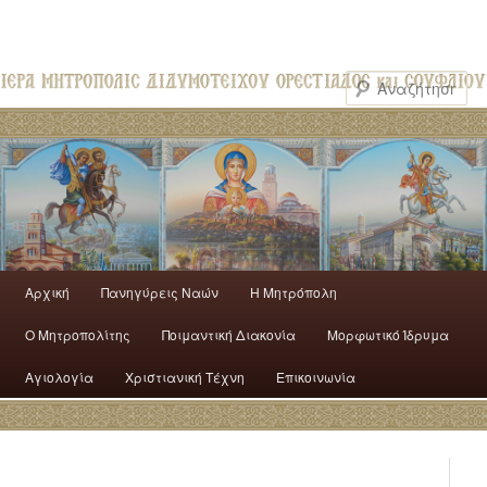
Αρχική
Πανηγύρεις Ναών
H Mητρόπολη
Ο Mητροπολίτης
Ποιμαντική Διακονία
Μορφωτικό Ίδρυμα
Αγιολογία
Χριστιανική Τέχνη
Επικοινωνία