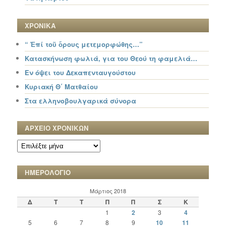
ΧΡΟΝΙΚΑ
“ Ἐπί τοῦ ὄρους μετεμορφώθης…”
Κατασκήνωση φωλιά, για του Θεού τη φαμελιά…
Εν όψει του Δεκαπενταυγούστου
Κυριακή Θ΄ Ματθαίου
Στα ελληνοβουλγαρικά σύνορα
ΑΡΧΕΙΟ ΧΡΟΝΙΚΩΝ
ΑΡΧΕΙΟ
ΧΡΟΝΙΚΩΝ
ΗΜΕΡΟΛΟΓΙΟ
Μάρτιος 2018
Δ
Τ
Τ
Π
Π
Σ
Κ
1
2
3
4
5
6
7
8
9
10
11