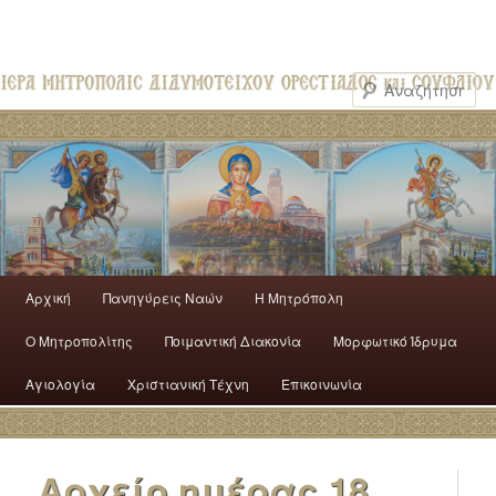
Αρχική
Πανηγύρεις Ναών
H Mητρόπολη
Ο Mητροπολίτης
Ποιμαντική Διακονία
Μορφωτικό Ίδρυμα
Αγιολογία
Χριστιανική Τέχνη
Επικοινωνία
Αρχείο ημέρας
18