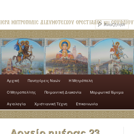
Αρχική
Πανηγύρεις Ναών
H Mητρόπολη
Ο Mητροπολίτης
Ποιμαντική Διακονία
Μορφωτικό Ίδρυμα
Αγιολογία
Χριστιανική Τέχνη
Επικοινωνία
Αρχείο ημέρας
23