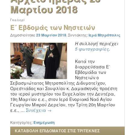
Μαρτίου 2018
Γκαλερί
Ε´ Εβδομάς των Νηστειών
Δημοσιεύτηκε
23 Μαρτίου 2018
.
Συντάκτης:
Ιερά Μητρόπολις
Η συλλογή περιέχει
5 φωτογραφίες
.
Κατά την
διαρρεύσασα E΄
Εβδομάδα των
Νηστειών ο
Σεβασμιώτατος Μητροπολίτης Διδυμοτείχου,
Ορεστιάδος και Σουφλίου κ. Δαμασκηνός προέστη
του ιερού μυστηρίου του Ευχελαίου την Δευτέρα,
19η Μαρτίου ε.ε., στον Ιερό Ενοριακό Ναό Αγίου
Γεωργίου Μικρού Δερείου, την Τρίτη 20η Μαρτίου
ε.ε., …
Συνέχεια
→
Κατηγορίες:
Ενημέρωση
ΚΑΤΑΒΟΛΗ ΕΠΙΔΟΜΑΤΟΣ ΣΤΙΣ ΤΡΙΤΕΚΝΕΣ