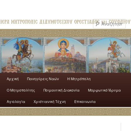
Αρχική
Πανηγύρεις Ναών
H Mητρόπολη
Ο Mητροπολίτης
Ποιμαντική Διακονία
Μορφωτικό Ίδρυμα
Αγιολογία
Χριστιανική Τέχνη
Επικοινωνία