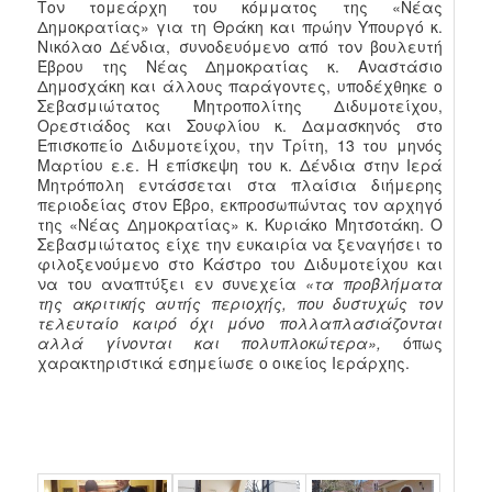
Τον τομεάρχη του κόμματος της «Νέας
Δημοκρατίας» για τη Θράκη και πρώην Υπουργό κ.
Νικόλαο Δένδια, συνοδευόμενο από τον βουλευτή
Έβρου της Νέας Δημοκρατίας κ. Αναστάσιο
Δημοσχάκη και άλλους παράγοντες, υποδέχθηκε ο
Σεβασμιώτατος Μητροπολίτης Διδυμοτείχου,
Ορεστιάδος και Σουφλίου κ. Δαμασκηνός στο
Επισκοπείο Διδυμοτείχου, την Τρίτη, 13 του μηνός
Μαρτίου ε.ε. Η επίσκεψη του κ. Δένδια στην Ιερά
Μητρόπολη εντάσσεται στα πλαίσια διήμερης
περιοδείας στον Έβρο, εκπροσωπώντας τον αρχηγό
της «Νέας Δημοκρατίας» κ. Κυριάκο Μητσοτάκη. Ο
Σεβασμιώτατος είχε την ευκαιρία να ξεναγήσει το
φιλοξενούμενο στο Κάστρο του Διδυμοτείχου και
να του αναπτύξει εν συνεχεία
«τα προβλήματα
της ακριτικής αυτής περιοχής, που δυστυχώς τον
τελευταίο καιρό όχι μόνο πολλαπλασιάζονται
αλλά γίνονται και πολυπλοκώτερα»,
όπως
χαρακτηριστικά εσημείωσε ο οικείος Ιεράρχης.