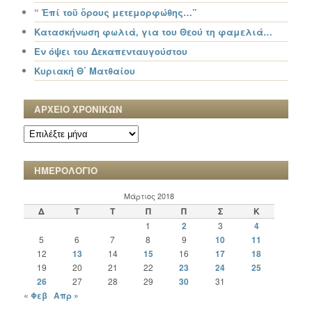
“ Ἐπί τοῦ ὄρους μετεμορφώθης…”
Κατασκήνωση φωλιά, για του Θεού τη φαμελιά…
Εν όψει του Δεκαπενταυγούστου
Κυριακή Θ΄ Ματθαίου
ΑΡΧΕΙΟ ΧΡΟΝΙΚΩΝ
ΑΡΧΕΙΟ
ΧΡΟΝΙΚΩΝ
ΗΜΕΡΟΛΟΓΙΟ
Μάρτιος 2018
Δ
Τ
Τ
Π
Π
Σ
Κ
1
2
3
4
5
6
7
8
9
10
11
12
13
14
15
16
17
18
19
20
21
22
23
24
25
26
27
28
29
30
31
« Φεβ
Απρ »