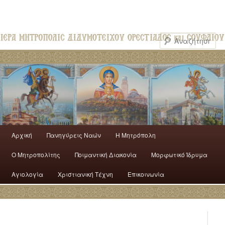
Αρχική
Πανηγύρεις Ναών
H Mητρόπολη
Ο Mητροπολίτης
Ποιμαντική Διακονία
Μορφωτικό Ίδρυμα
Αγιολογία
Χριστιανική Τέχνη
Επικοινωνία