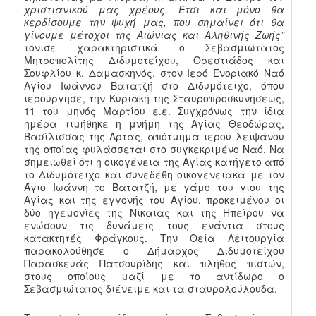
χριστιανικού μας χρέους. Έτσι και μόνο θα
κερδίσουμε την ψυχή μας, που σημαίνει ότι θα
γίνουμε μέτοχοι της Αιώνιας και Αληθινής Ζωής”
τόνισε χαρακτηριστικά ο Σεβασμιώτατος
Μητροπολίτης Διδυμοτείχου, Ορεστιάδος και
Σουφλίου κ. Δαμασκηνός, στον Ιερό Ενοριακό Ναό
Αγίου Ιωάννου Βατατζή στο Διδυμότειχο, όπου
ιερούργησε, την Κυριακή της Σταυροπροσκυνήσεως,
11 του μηνός Μαρτίου ε.ε. Συγχρόνως την ίδια
ημέρα τιμήθηκε η μνήμη της Αγίας Θεοδώρας,
Βασίλισσας της Άρτας, απότμημα ιερού λειψάνου
της οποίας φυλάσσεται στο συγκεκριμένο Ναό. Να
σημειωθεί ότι η οικογένεια της Αγίας κατήγετο από
το Διδυμότειχο και συνεδέθη οικογενειακά με τον
Άγιο Ιωάννη το Βατατζή, με γάμο του γιου της
Αγίας και της εγγονής του Αγίου, προκειμένου οι
δύο ηγεμονίες της Νίκαιας και της Ηπείρου να
ενώσουν τις δυνάμεις τους ενάντια στους
κατακτητές Φράγκους. Την Θεία Λειτουργία
παρακολούθησε ο Δήμαρχος Διδυμοτείχου
Παρασκευάς Πατσουρίδης και πλήθος πιστών,
στους οποίους μαζί με το αντίδωρο ο
Σεβασμιώτατος διένειμε και τα σταυρολούλουδα.