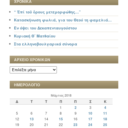
ΧΡΟΝΙΚΑ
“ Ἐπί τοῦ ὄρους μετεμορφώθης…”
Κατασκήνωση φωλιά, για του Θεού τη φαμελιά…
Εν όψει του Δεκαπενταυγούστου
Κυριακή Θ΄ Ματθαίου
Στα ελληνοβουλγαρικά σύνορα
ΑΡΧΕΙΟ ΧΡΟΝΙΚΩΝ
ΑΡΧΕΙΟ
ΧΡΟΝΙΚΩΝ
ΗΜΕΡΟΛΟΓΙΟ
Μάρτιος 2018
Δ
Τ
Τ
Π
Π
Σ
Κ
1
2
3
4
5
6
7
8
9
10
11
12
13
14
15
16
17
18
19
20
21
22
23
24
25