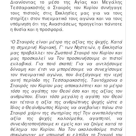
Διανύοντας το μέσο της Αγίας και Μεγάλης
Τεσσαρακοστής ο Σταυρός του Κυρίου συνήγαγε
τους πιστούς στις Εκκλησίες μας για να τους
στηρίξει στον πνευματικό τους αγώνα και να τους
υπόμνηση ότι της Αναστάσεως προηγείται πάντοτε
η θυσία και η προσφορά.
“Ο Σταυρός είναι μέτρο της αξίας της ψυχής. Κατά
τη σημερινή Κυριακή, Γ’ των Νηστειών, η Εκκλησία
μας προβάλλει τον Ζωοποιό Σταυρό του Κυρίου και
μας προσκαλεί να Τον προσκυνήσουμε οι πιστοί
ευλαβικά. Για ποιό σκοπό; Για να αντλήσουμε
δύναμη και έτσι να μπορέσουμε να συνεχίσουμε
τον πνευματικό αγώνα, που διεξάγουμε την ιερή
αυτή περίοδο της Τεσσαρακοστής. Ταυτόχρονα ο
Σταυρός του Κυρίου μας αποκαλύπτει και το μέτρο
τόσο της αγάπης του Θεού όσο και της αξίας του
ανθρώπου. Είναι τόσο μεγάλη η αγάπη του Θεού
και τέτοια η αξία της ανθρώπινης ψυχής ώστε ο
Ίδιος ο Θεάνθρωπος Κύριος να ανεβαίνει πάνω στο
Σταυρό χάριν της σωτηρίας της! Την ανυπολόγιστη
αξία της ψυχής καλούμεθα, αγαπητοί, να
συνειδητοποιήσουμε κι εμείς και να ζούμε κατά το
θέλημα του Κυρίου. Να Τον ακολουθούμε πιστά
σηκώνοντας με υπομονή κι ελπίδα το Σταυρό του