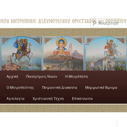
Αρχική
Πανηγύρεις Ναών
H Mητρόπολη
Ο Mητροπολίτης
Ποιμαντική Διακονία
Μορφωτικό Ίδρυμα
Αγιολογία
Χριστιανική Τέχνη
Επικοινωνία