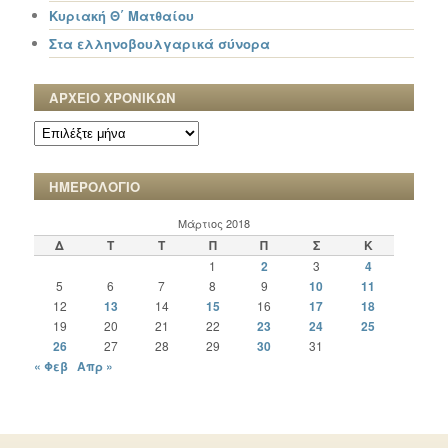
Κυριακή Θ΄ Ματθαίου
Στα ελληνοβουλγαρικά σύνορα
ΑΡΧΕΙΟ ΧΡΟΝΙΚΩΝ
ΑΡΧΕΙΟ
ΧΡΟΝΙΚΩΝ
ΗΜΕΡΟΛΟΓΙΟ
Μάρτιος 2018
Δ
Τ
Τ
Π
Π
Σ
Κ
1
2
3
4
5
6
7
8
9
10
11
12
13
14
15
16
17
18
19
20
21
22
23
24
25
26
27
28
29
30
31
« Φεβ
Απρ »