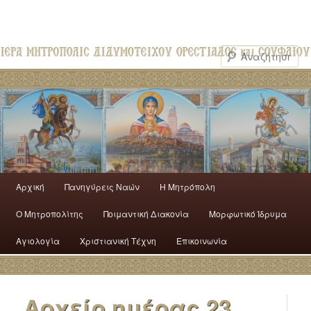
Αρχική
Πανηγύρεις Ναών
H Mητρόπολη
Ο Mητροπολίτης
Ποιμαντική Διακονία
Μορφωτικό Ίδρυμα
Αγιολογία
Χριστιανική Τέχνη
Επικοινωνία
Αρχείο ημέρας
23