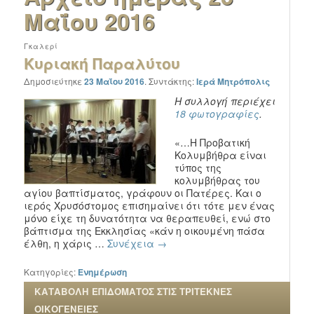
Μαΐου 2016
Γκαλερί
Κυριακή Παραλύτου
Δημοσιεύτηκε
23 Μαΐου 2016
.
Συντάκτης:
Ιερά Μητρόπολις
Η συλλογή περιέχει
18 φωτογραφίες
.
«…Η Προβατική
Κολυμβήθρα είναι
τύπος της
κολυμβήθρας του
αγίου βαπτίσματος, γράφουν οι Πατέρες. Και ο
ιερός Χρυσόστομος επισημαίνει ότι τότε μεν ένας
μόνο είχε τη δυνατότητα να θεραπευθεί, ενώ στο
βάπτισμα της Εκκλησίας «κάν η οικουμένη πάσα
έλθη, η χάρις …
Συνέχεια
→
Κατηγορίες:
Ενημέρωση
ΚΑΤΑΒΟΛΗ ΕΠΙΔΟΜΑΤΟΣ ΣΤΙΣ ΤΡΙΤΕΚΝΕΣ
ΟΙΚΟΓΕΝΕΙΕΣ