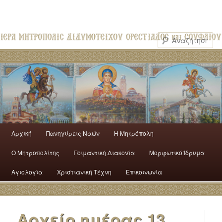
Αρχική
Πανηγύρεις Ναών
H Mητρόπολη
Ο Mητροπολίτης
Ποιμαντική Διακονία
Μορφωτικό Ίδρυμα
Αγιολογία
Χριστιανική Τέχνη
Επικοινωνία
Αρχείο ημέρας
13