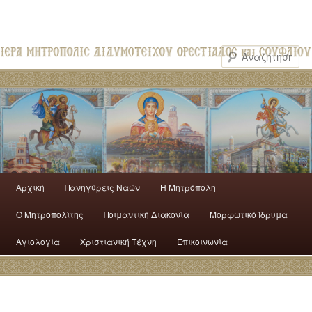
Αρχική
Πανηγύρεις Ναών
H Mητρόπολη
Ο Mητροπολίτης
Ποιμαντική Διακονία
Μορφωτικό Ίδρυμα
Αγιολογία
Χριστιανική Τέχνη
Επικοινωνία